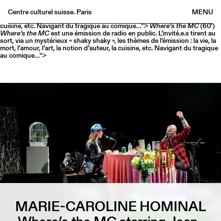
Where’s the MC
(60’)
Where’s the MC
est une émission de radio en
public. L’invité.e.s tirent au sort, via un mystérieux « shaky shaky », les
Centre culturel suisse. Paris
MENU
thèmes de l’émission : la vie, la mort, l’amour, l’art, la notion d’auteur, la
cuisine, etc. Navigant du tragique au comique…">
Where’s the MC
(60’)
Agenda
Where’s the MC
est une émission de radio en public. L’invité.e.s tirent au
sort, via un mystérieux « shaky shaky », les thèmes de l’émission : la vie, la
Librairie
mort, l’amour, l’art, la notion d’auteur, la cuisine, etc. Navigant du tragique
au comique…">
Buvette
Archives
Médiathèque
Éditions
Informations
FR
/
EN
MARIE-CAROLINE HOMINAL