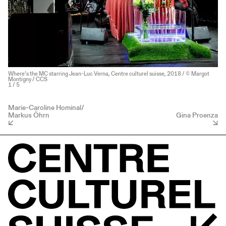
Where’s the MC starring Jean-Luc Verna, Centre culturel suisse, 2018 / © Margot
Montigny / CCS
1
/ 5
Marie-Caroline Hominal/
Markus Öhrn
Gina Proenza