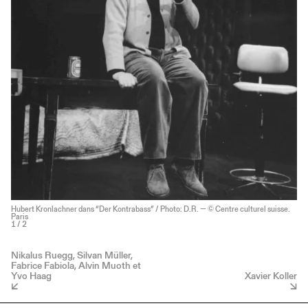
Hubert Kronlachner dans “Der Kontrabass” / Photo: D.R. — © Centre culturel suisse.
Paris
1
/ 2
Nikalus Ruegg, Silvan Müller,
Fabrice Fabiola, Alvin Muoth et
Yvo Haag
Xavier Koller