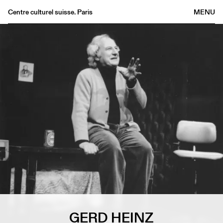
Centre culturel suisse. Paris
MENU
Agenda
Librairie
Buvette
Archives
Médiathèque
Éditions
Informations
FR
/
EN
GERD HEINZ