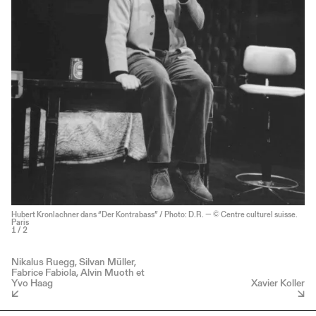
Hubert Kronlachner dans “Der Kontrabass” / Photo: D.R. — © Centre culturel suisse.
Paris
1
/ 2
Nikalus Ruegg, Silvan Müller,
Fabrice Fabiola, Alvin Muoth et
Yvo Haag
Xavier Koller