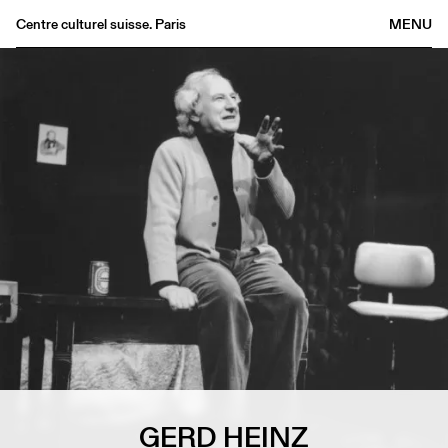
Centre culturel suisse. Paris
MENU
Agenda
Bookshop
Buvette
Archives
Medias
Publications
About
FR
/
EN
GERD HEINZ