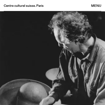
Centre culturel suisse. Paris
MENU
Agenda
Librairie
Buvette
Archives
Médiathèque
Éditions
Informations
FR
/
EN