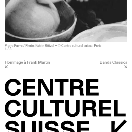
Pierre Favre / Photo: Katrin Bötzel — © Centre culturel suisse. Paris
1
/ 3
Hommage à Frank Martin
Banda Classica