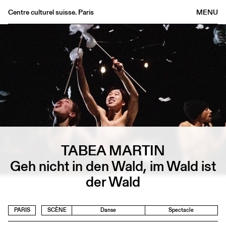
Centre culturel suisse. Paris
MENU
Agenda
Librairie
Buvette
Archives
Médiathèque
Éditions
Informations
TABEA MARTIN
FR
/
EN
Geh nicht in den Wald, im Wald ist
der Wald
PARIS
SCÈNE
Danse
Spectacle