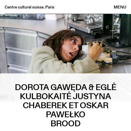
Centre culturel suisse. Paris
MENU
Agenda
Librairie
Buvette
Archives
Médiathèque
Éditions
Informations
DOROTA GAWĘDA & EGLĖ
FR
/
EN
KULBOKAITĖ JUSTYNA
CHABEREK ET OSKAR
PAWEŁKO
BROOD