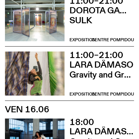
11:00–21:00
DOROTA GAWĘDA & EGLĖ KULBOKAITĖ
SULK
EXPOSITION
CENTRE POMPIDOU
11:00–21:00
LARA DÂMASO
Gravity and Grace
EXPOSITION
CENTRE POMPIDOU
VEN 16.06
18:00
LARA DÂMASO AVEC LUDWIG ABRAHAM