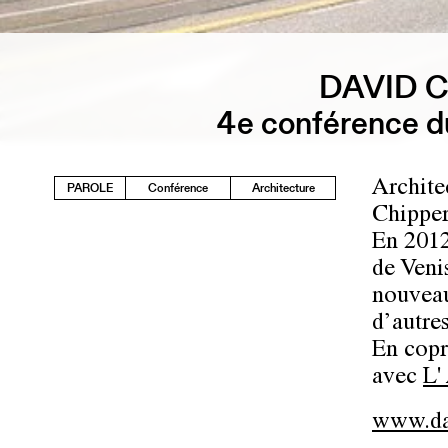
DAVID 
4e conférence du
Archite
PAROLE
Conférence
Architecture
Chipper
En 2012
de Veni
nouveau
d’autre
En copr
avec
L'
www.dav