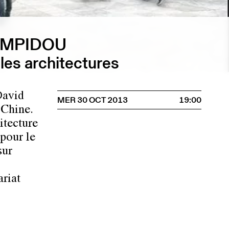
OMPIDOU
les architectures
David
MER 30 OCT 2013
19:00
 Chine.
itecture
 pour le
sur
ariat