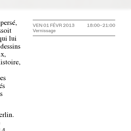
spersé,
VEN 01 FÉVR 2013
18:00–21:00
ssoit
ui lui
 dessins
ux,
istoire,
ces
és
s
rlin.
e