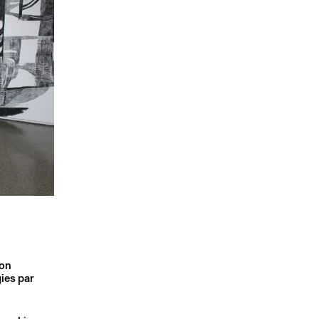
son
ies par