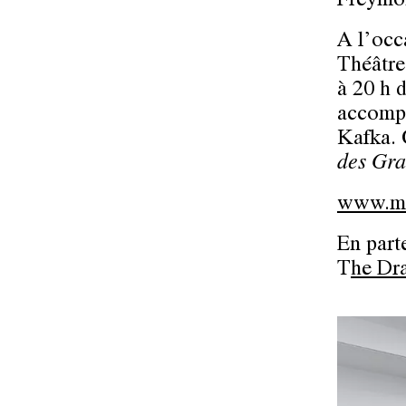
Freymo
A l’occ
Théâtre
à 20 h 
accompa
Kafka. 
des Gr
www.ma
En part
T
he Dr