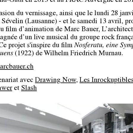
nd-Guth en 2013 et au FRAC Auvergne en 20
asion du vernissage, ainsi que le lundi 28 janv
 Sévelin (Lausanne) - et le samedi 13 avril, pr
du film d’animation de Marc Bauer, L’architect
gnée d’un live musical du groupe rock frança
Ce projet s'inspire du film
Nosferatu, eine Sym
auens
(1922) de Wilhelm Friedrich Murnau.
rcbauer.ch
enariat avec
Drawing Now
,
Les Inrockuptible
awer
et
Slash