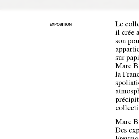
Le coll
EXPOSITION
il crée 
son pou
apparti
sur pap
Marc Ba
la Franc
spoliati
atmosph
précipi
collecti
Marc Ba
Des exp