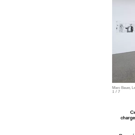
Marc Bauer, Le
1
/ 7
Ce
charge