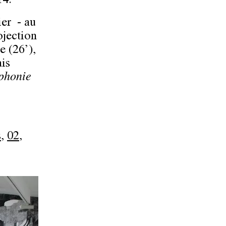
14.
ier - au
ojection
e (26’),
is
phonie
s
,
02
,