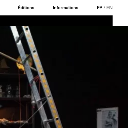
Éditions
Informations
FR
/
EN