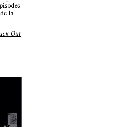
épisodes
 de la
ack Out