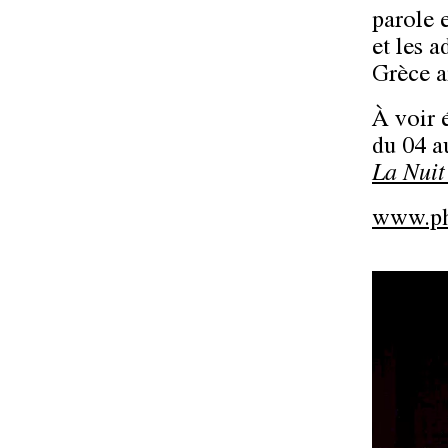
parole 
et les a
Grèce a
À voir 
du 04 a
La Nuit
www.phi