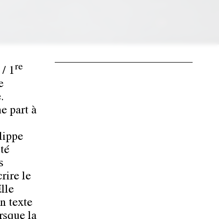
re
 / 1
e
.
e part à
lippe
sté
s
rire le
lle
n texte
orsque la