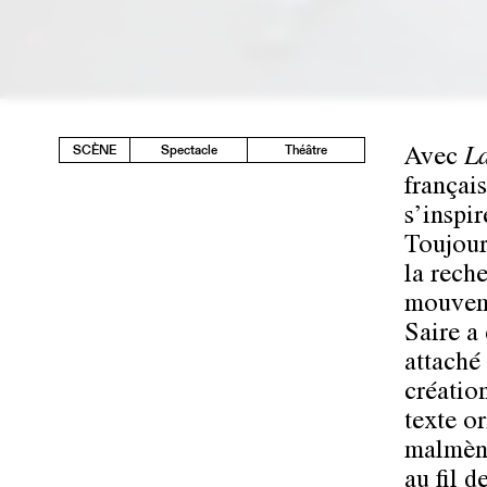
SCÈNE
Spectacle
Théâtre
Avec
La
français
s’inspi
Toujour
la rech
mouveme
Saire a 
attaché 
créatio
texte or
malmène
au fil d