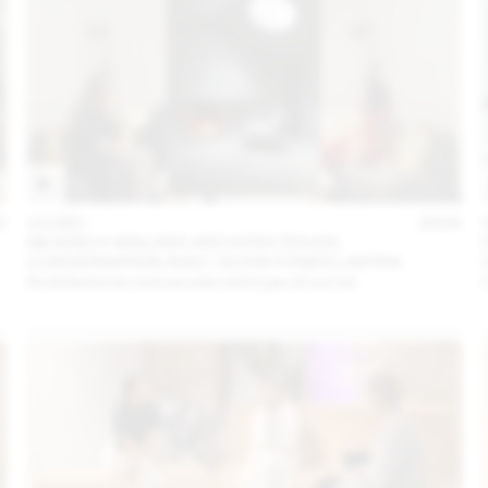
5
10 DÉC
2024
NICKISCH WALDER ARCHITEKTEN EN
CONVERSATION AVEC OLIVIA FUNES LASTRA
Architectures minuscules entre jeu et survie