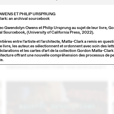
WENS ET PHILIP URSPRUNG
ark: an archival sourcebook
c Gwendolyn Owens et Philip Ursprung au sujet de leur livre, G
al Sourcebook, (University of California Press, 2022).
ontières entre l’artiste et l’architecte, Matta-Clark a remis en ques
 livre, les auteur.es sélectionnent et ordonnent avec soin des lett
éclarations et les cartes d’art de la collection Gordon Matta-Clar
itecture offrant une nouvelle compréhension des processus de p
3
14 – 16 SEPT
2023
te.
C
LARMA STUDIO EN CONVERSATION AVEC
EMMANUELLE KHANH (THINK TANK MAISON SHIFT)