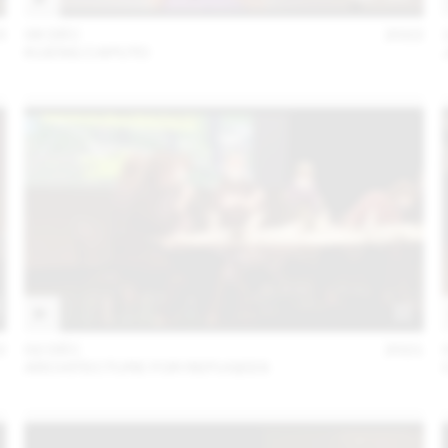
3
06 DÉC
2022
KUENG CAPUTO
2
02 DÉC
2021
ARCHITECTURE FOR REFUGEES