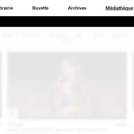
brairie
Buvette
Archives
Médiathèque
Design
Documentaire
Graphisme
Jazz
Lecture
Littérature
Théâtre
6
07 AVR
2026
RENCONTRE ENTRE AKOSUA VIKTORIA ADU-