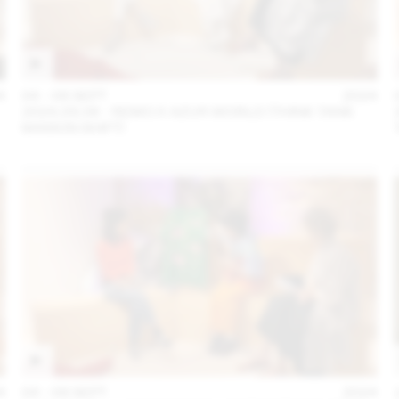
4
04 – 08 SEPT
2024
2024.09.06 - REMO X AZUR WORLD (THINK TANK
MAISON SHIFT)
4
04 – 08 SEPT
2024