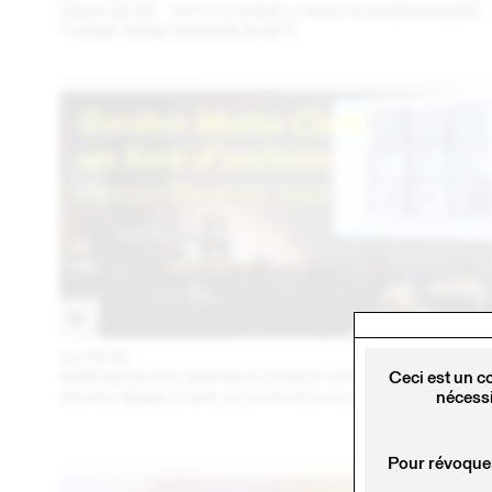
2024.09.06 - TATI X LOUISE LYNGH BJERREGAARD
(THINK TANK MAISON SHIFT)
01 FÉVR
202
GWENDOLYN OWENS ET PHILIP URSPRUNG
Ceci est un c
Gordon Matta-Clark: an archival sourcebook
nécessi
Pour révoquer