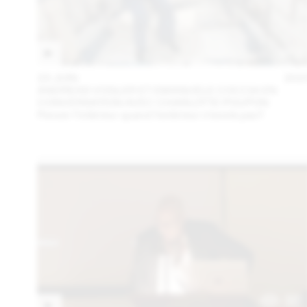
23 JUIN
202
ANDREAS VOGLER ET EMANUELE COCCIA EN
CONVERSATION AVEC CHARLOTTE POUPON
Penser l’intérieur quand l’extérieur n’existe pas?