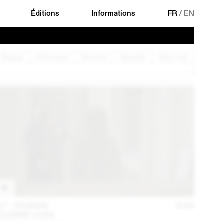
Éditions
Informations
FR
/
EN
Musique
Performance
Rencontre
Spectacle
Table ronde
27 – 29 MARS
2026
FLORINE LEONI