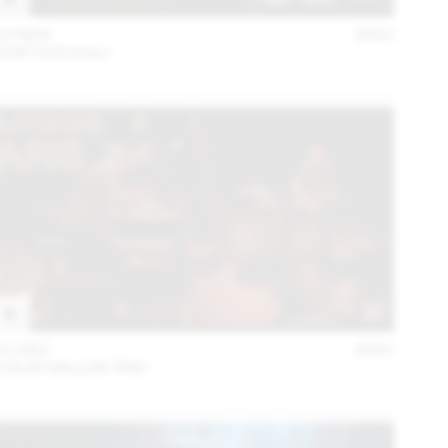
15 NOV
2022
JOST HOCHULI
01 DÉC
2021
COLIN VALLON TRIO