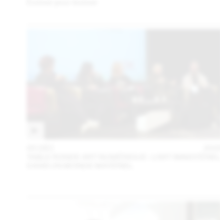
Évoluer pour évoluer
05 DÉC
202
TABLE RONDE ART NUMÉRIQUE : L’ART IMMATÉRIE
DANS UN MONDE MATÉRIEL