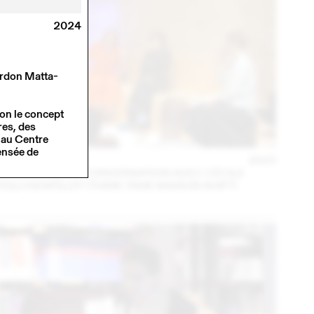
2024
ordon Matta-
tion le concept
res, des
k au Centre
ensée de
14 – 16 SEPT
2023
MARA DANZ EN CONVERSATION AVEC CÉCILE
FEILCHENFELDT (THINK TANK MAISON SHIFT)