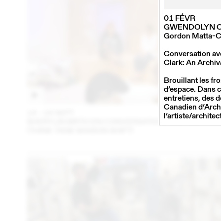
01 FÉVR
GWENDOLYN O
Gordon Matta-Cl
Conversation ave
Clark: An Archiv
Brouillant les fr
d’espace. Dans ce
entretiens, des d
Canadien d’Arch
14 – 16 SEPT
202
l’artiste/architec
SHERYLIN BIRTH EN CONVERSATION AVEC EN VRA
(THINK TANK MAISON SHIFT)