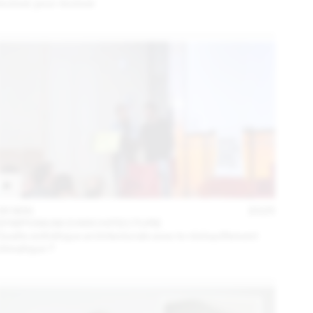
évoluer pour évoluer
06 MAI
2025
SYMPOSIUM D'ARCHITECTURE
Quelle esthétique architecturale avec le réchauffement
climatique ?