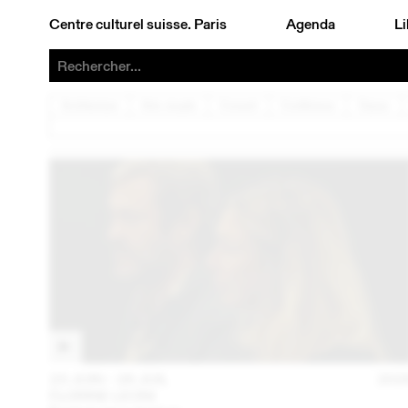
Centre culturel suisse. Paris
Agenda
Li
Architecture
Arts visuels
Concert
Conférence
Danse
23 JUIN – 26 JUIL
202
FLORINE LEONI