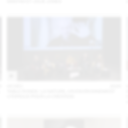
SANYAH ET JULIE JONES
5
05 DÉC
2025
L
TABLE RONDE : LA NATURE, UN ENVIRONNEMENT
UTOPIQUE POUR LA CRÉATION