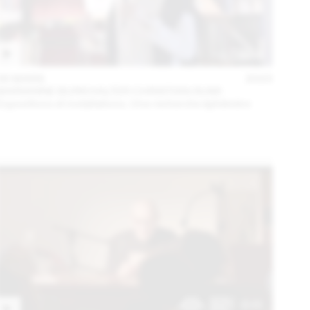
06 MARS
2023
MARIANNE BURKHALTER CHRISTIAN SUMI
Expositions et installations. Une recherche éphémère