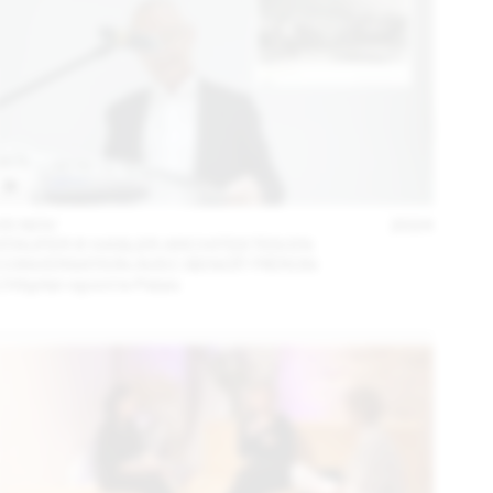
05 NOV
2024
STAUFER & HASLER ARCHITEKTEN EN
CONVERSATION AVEC BENOÎT PIÉRON
L’Hôpital rejoint le Palais