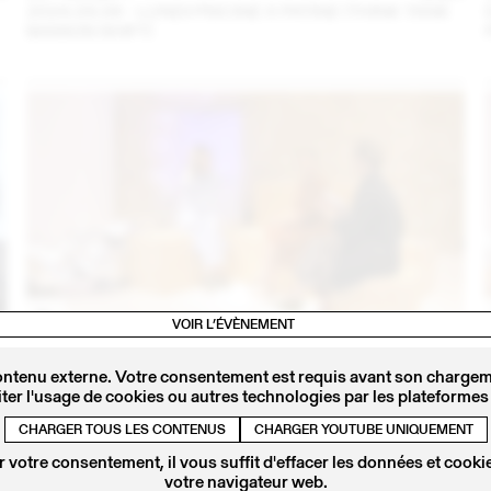
2024.09.06 - LUNDI PISCINE X PATINE (THINK TANK
MAISON SHIFT)
VOIR L’ÉVÈNEMENT
4
14 – 16 SEPT
2023
IRIS DELRUBY RUPRECHT EN CONVERSATION AVEC
ontenu externe. Votre consentement est requis avant son chargeme
CALLA HAYNES (THINK TANK MAISON SHIFT -
ter l'usage de cookies ou autres technologies par les plateformes 
2023.09.16)
CHARGER TOUS LES CONTENUS
CHARGER YOUTUBE UNIQUEMENT
 votre consentement, il vous suffit d'effacer les données et cookie
votre navigateur web.