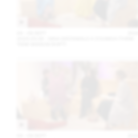
04 – 08 SEPT
202
2024.09.06 - GINA GRÜNWALD X ZOUBIDA (THINK
TANK MAISON SHIFT)
04 – 08 SEPT
202