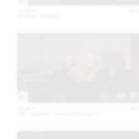
14 FÉVR
202
MICHAEL RENNER
18 OCT
202
GTF - GRAPHIC THOUGHT FACILITY