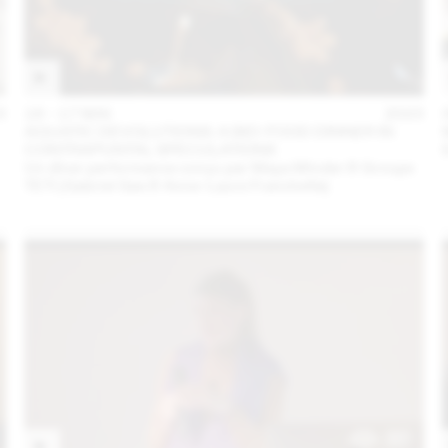
3
16 – 17 MAI
2023
AQUATIC DEVOLUTIONS: A BIO-FOOD DINNER IN
CONTRAPUNTAL SPECULATIONS
Un dîner performance conçu par Maya Minder & Groupe
TETI (Gabriel Gee & Anne-Laure Franchette)