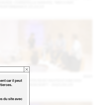
DAVIDE-CHRISTELLE SANVEE, *MECCNA*,
PERFORMANCE 23.10.23
14 – 16 SEPT
2023
NINA JAUN & DIMITRI REIST INVITENT KIM HOU
nt car il peut
(THINK TANK MAISON SHIFT - 2023.09.15)
tierces.
s du site avec