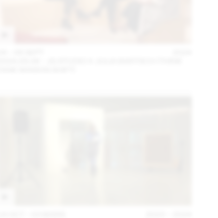
04 – 08 SEPT
2024
2024.09.06 - JG STUDIO X JULIA BARTSCH (THINK
TANK MAISON SHIFT)
14 OCT – 03 MARS
2023 – 2024