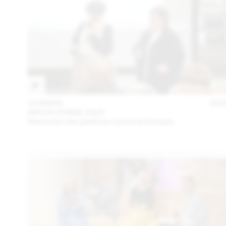
15 MARS
202
ARCHI VENISE 2025
Rencontre des pavillons suisse et français