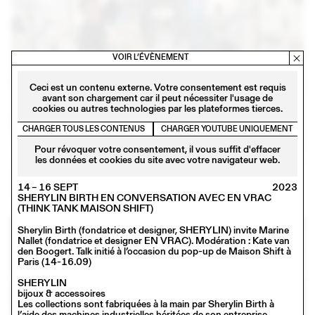
VOIR L’ÉVÈNEMENT
Ceci est un contenu externe. Votre consentement est requis
avant son chargement car il peut nécessiter l'usage de
cookies ou autres technologies par les plateformes tierces.
CHARGER TOUS LES CONTENUS
CHARGER YOUTUBE UNIQUEMENT
Pour révoquer votre consentement, il vous suffit d'effacer
les données et cookies du site avec votre navigateur web.
23 JUIN
2023
ANDREAS VOGLER ET EMANUELE COCCIA EN
CONVERSATION AVEC CHARLOTTE POUPON
14 – 16 SEPT
2023
Penser l’intérieur quand l’extérieur n’existe pas?
SHERYLIN BIRTH EN CONVERSATION AVEC EN VRAC
(THINK TANK MAISON SHIFT)
Sherylin Birth (fondatrice et designer, SHERYLIN) invite Marine
Nallet (fondatrice et designer EN VRAC). Modération : Kate van
den Boogert. Talk initié à l’occasion du pop-up de Maison Shift à
Paris (14-16.09)
SHERYLIN
bijoux & accessoires
Les collections sont fabriquées à la main par Sherylin Birth à
l’aide des machines industrielles héritées de son entreprise