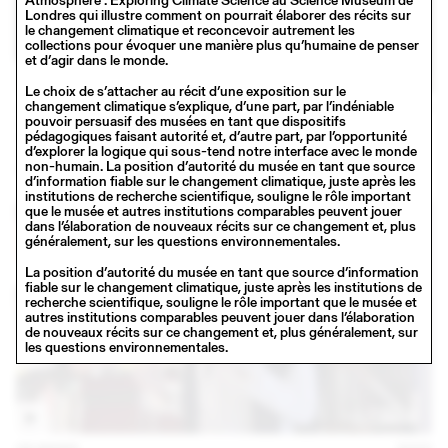
Londres qui illustre comment on pourrait élaborer des récits sur
le changement climatique et reconcevoir autrement les
collections pour évoquer une manière plus qu’humaine de penser
et d’agir dans le monde.
Le choix de s’attacher au récit d’une exposition sur le
changement climatique s’explique, d’une part, par l’indéniable
16 – 17 MAI
2023
pouvoir persuasif des musées en tant que dispositifs
AQUATIC DEVOLUTIONS: A BIO-FOOD DINNER IN
pédagogiques faisant autorité et, d’autre part, par l’opportunité
CONTRAPUNTAL SPECULATIONS
d’explorer la logique qui sous-tend notre interface avec le monde
Un dîner performance conçu par Maya Minder & Groupe TETI
non-humain. La position d’autorité du musée en tant que source
(Gabriel Gee & Anne-Laure Franchette)
d’information fiable sur le changement climatique, juste après les
institutions de recherche scientifique, souligne le rôle important
que le musée et autres institutions comparables peuvent jouer
dans l’élaboration de nouveaux récits sur ce changement et, plus
généralement, sur les questions environnementales.
La position d’autorité du musée en tant que source d’information
fiable sur le changement climatique, juste après les institutions de
recherche scientifique, souligne le rôle important que le musée et
autres institutions comparables peuvent jouer dans l’élaboration
de nouveaux récits sur ce changement et, plus généralement, sur
les questions environnementales.