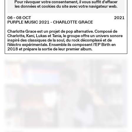
Pour révoquer votre consentement, il vous suffit d'effacer
les données et cookies du site avec votre navigateur web.
06 – 08 OCT
2021
PURPLE MUSIC 2021 - CHARLOTTE GRACE
Charlotte Grace est un projet de pop alternative. Composé de
16 – 17 MAI
2023
Charlotte, Keni, Lukas et Tania, le groupe offre un univers sonore
AQUATIC DEVOLUTIONS: A BIO-FOOD DINNER IN
inspiré des classiques de la soul, du rock décomplexé et de
CONTRAPUNTAL SPECULATIONS
l’éléctro expérimentale. Ensemble ils composent l’EP Birth en
Un dîner performance conçu par Maya Minder & Groupe TETI
2018 et prépare la sortie de leur premier album.
(Gabriel Gee & Anne-Laure Franchette)