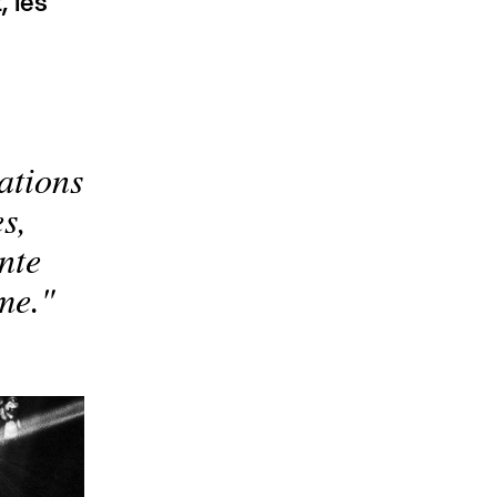
, les
iations
s,
nte
me.