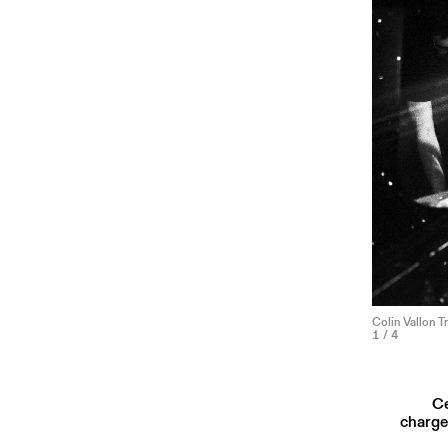
Colin Vallon T
1
/ 4
Ce
charge