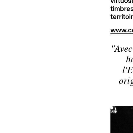
virtuos
timbres
territo
www.co
Avec
h
l'
ori