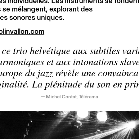
es individuelles. Les instruments se fondent
 se mélangent, explorant des
ires sonores uniques.
linvallon.com
 ce trio helvétique aux subtiles var
armoniques et aux intonations slave
Europe du jazz révèle une convainca
ginalité. La plénitude du son en pri
Michel Contat, Télérama