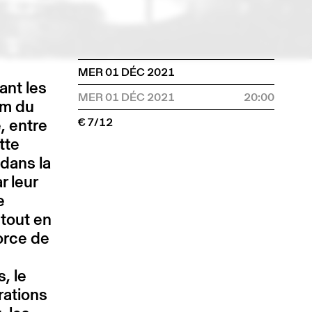
MER 01 DÉC 2021
ant les
MER 01 DÉC 2021
20:00
um du
, entre
€ 7/12
tte
 dans la
r leur
e
tout en
orce de
s, le
rations