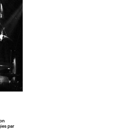
son
ies par