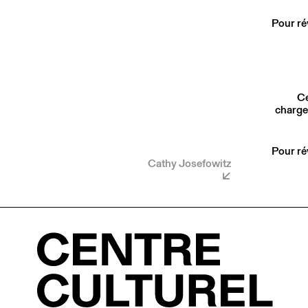
Pour ré
Ce
charge
Pour ré
Cathy Josefowitz