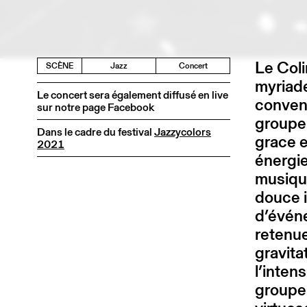
Le Coli
SCÈNE
Jazz
Concert
myriade
Le concert sera également diffusé en live
conven
sur notre page Facebook
groupe 
Dans le cadre du festival
Jazzycolors
grace e
2021
énergie
musique
douce i
d’événe
retenue
gravita
l’intens
groupe 