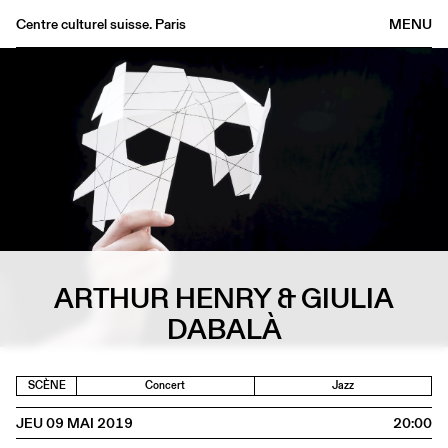
Centre culturel suisse. Paris
MENU
Agenda
Librairie
Buvette
Archives
Médiathèque
Éditions
Informations
ARTHUR HENRY & GIULIA
FR
/
EN
DABALÀ
SCÈNE
Concert
Jazz
JEU 09 MAI 2019
20:00