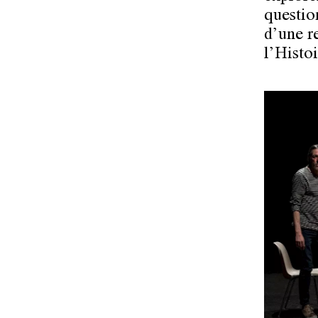
question
d’une re
l’Histoi