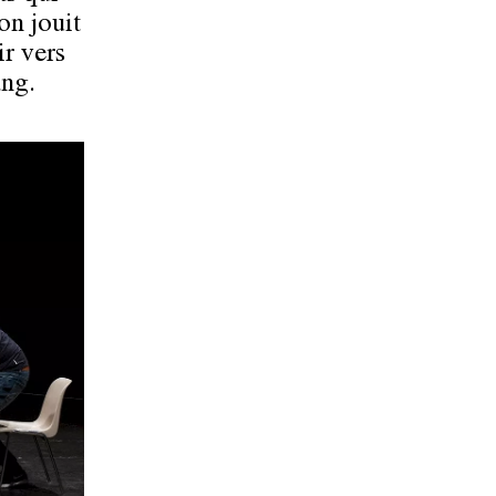
on jouit
ir vers
ang.