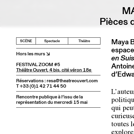
MA
Pièces 
Maya B
SCÈNE
Spectacle
Théâtre
espace 
Hors les murs ↘
en Sui
FESTIVAL ZOOM #5
Antoine
Théâtre Ouvert, 4 bis, cité véron 18e
d’Edwa
Réservations : resa@theatreouvert.com
T +33 (0)1 42 71 44 50
L’auteu
Rencontre publique à l’issu de la
politiq
représentation du mercredi 15 mai
qui peu
curieus
toutes 
explore