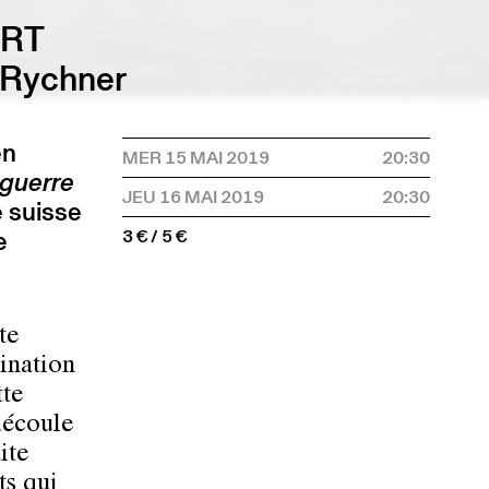
ERT
 Rychner
en
MER 15 MAI 2019
20:30
 guerre
JEU 16 MAI 2019
20:30
e suisse
e
3 € / 5 €
te
tination
tte
découle
ite
ts qui