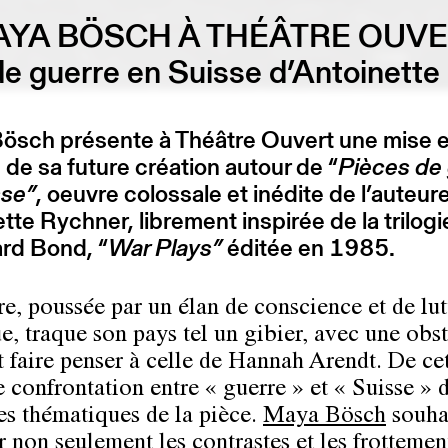
YA BÖSCH À THÉÂTRE OUV
de guerre en Suisse d’Antoinette
ösch présente à Théâtre Ouvert une mise 
de sa future création autour de “
Pièces de
sse”
, oeuvre colossale et inédite de l’auteur
tte Rychner, librement inspirée de la trilogi
rd Bond, “
War Plays”
éditée en 1985.
re, poussée par un élan de conscience et de lut
ue, traque son pays tel un gibier, avec une obs
t faire penser à celle de Hannah Arendt. De ce
e confrontation entre « guerre » et « Suisse » 
les thématiques de la pièce.
Maya Bösch
souha
r non seulement les contrastes et les frottemen