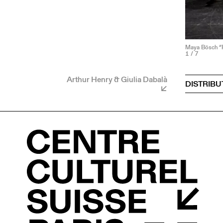
Maya Bösch “P
1
/ 7
Arthur Henry & Giulia Dabalà
DISTRIBU