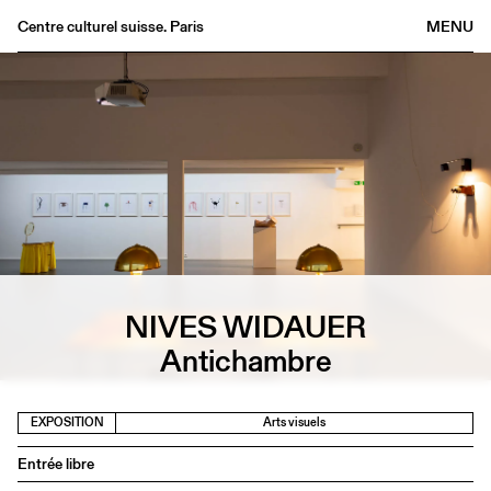
Centre culturel suisse. Paris
MENU
Agenda
Librairie
Buvette
Archives
Médiathèque
Éditions
Informations
NIVES WIDAUER
FR
/
EN
Antichambre
EXPOSITION
Arts visuels
Entrée libre