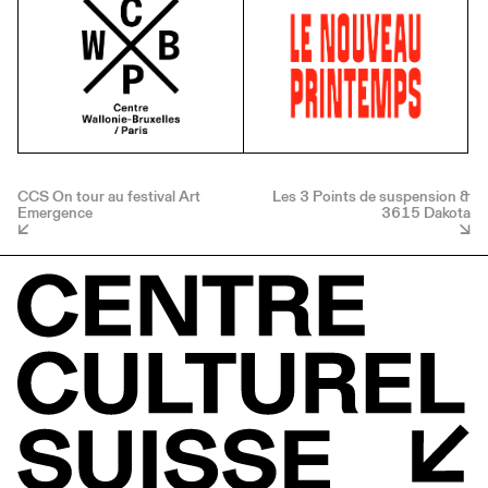
CCS On tour au festival Art
Les 3 Points de suspension &
Emergence
3615 Dakota