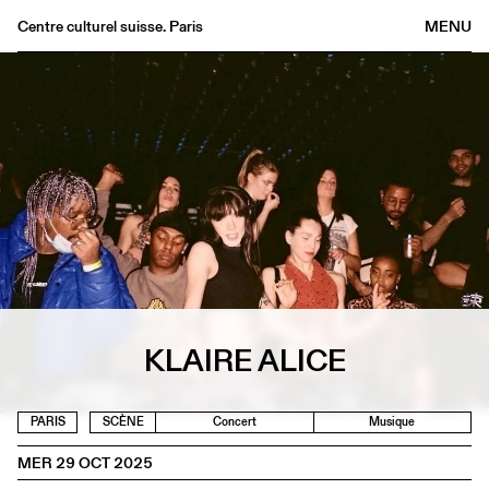
Centre culturel suisse. Paris
MENU
Agenda
Librairie
Buvette
Archives
Médiathèque
Éditions
Informations
FR
/
EN
KLAIRE ALICE
PARIS
SCÈNE
Concert
Musique
MER 29 OCT 2025