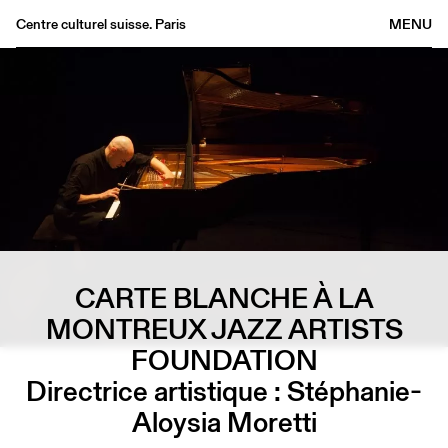
Centre culturel suisse. Paris
MENU
Agenda
Librairie
Buvette
Archives
Médiathèque
Éditions
Informations
CARTE BLANCHE À LA
FR
/
EN
MONTREUX JAZZ ARTISTS
FOUNDATION
Directrice artistique : Stéphanie-
Aloysia Moretti