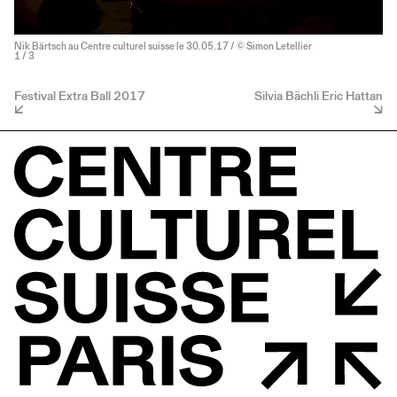
Nik Bärtsch au Centre culturel suisse le 30.05.17 / © Simon Letellier
1
/ 3
Festival Extra Ball 2017
Silvia Bächli Eric Hattan