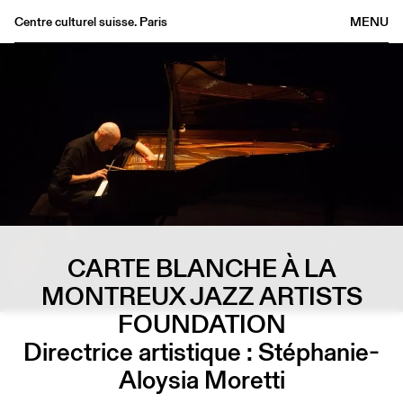
Centre culturel suisse. Paris
MENU
Agenda
Bookshop
Buvette
Archives
Medias
Publications
About
CARTE BLANCHE À LA
FR
/
EN
MONTREUX JAZZ ARTISTS
FOUNDATION
Directrice artistique : Stéphanie-
Aloysia Moretti