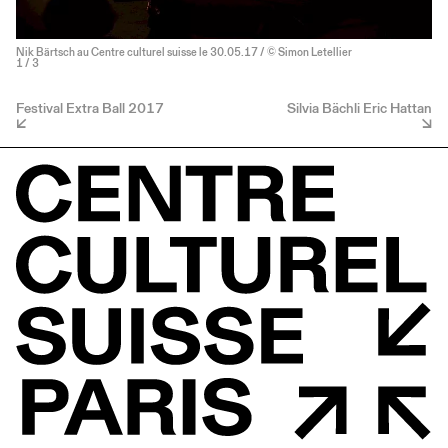
Nik Bärtsch au Centre culturel suisse le 30.05.17 / © Simon Letellier
1
/ 3
Festival Extra Ball 2017
Silvia Bächli Eric Hattan