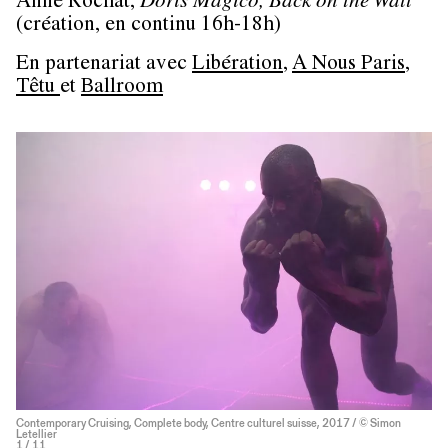
Anne Rochat
,
Doris Magico, Back on the Wall
(création, en continu 16h-18h)
En partenariat avec
Libération
,
A Nous Paris
,
Têtu
et
Ballroom
Contemporary Cruising, Complete body, Centre culturel suisse, 2017 / © Simon
Letellier
1
/ 11