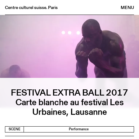
Centre culturel suisse. Paris
MENU
Agenda
Bookshop
Buvette
Archives
Medias
Publications
About
FESTIVAL EXTRA BALL 2017
FR
/
EN
Carte blanche au festival Les
Urbaines, Lausanne
SCENE
Performance