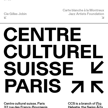
Carte blanche à la Montreux
Cie Gilles Jobin
Jazz Artists Foundation
Centre culturel suisse. Paris
CCS is a branch of
Pro
32 rue des Francs-Bourgeois
Helvetia
, the Swiss Arts