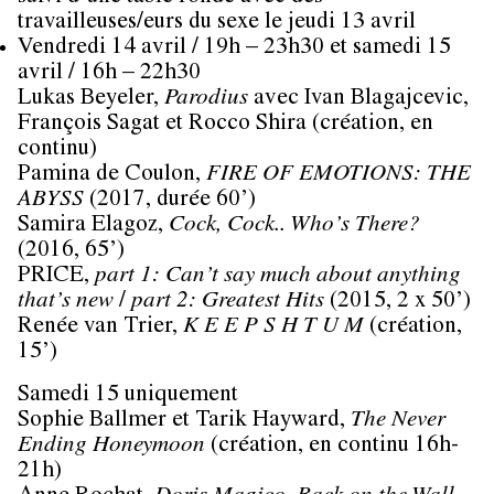
travailleuses/eurs du sexe le jeudi 13 avril
Vendredi 14 avril / 19h – 23h30 et samedi 15
avril / 16h – 22h30
Lukas Beyeler
,
Parodius
avec Ivan Blagajcevic,
François Sagat et Rocco Shira (création, en
continu)
Pamina de Coulon
,
FIRE OF EMOTIONS: THE
ABYSS
(2017, durée 60’)
Samira Elagoz
,
Cock, Cock.. Who’s There?
(2016, 65’)
PRICE
,
part 1: Can’t say much about anything
that’s new
/
part 2: Greatest Hits
(2015, 2 x 50’)
Renée van Trier
,
K E E P S H T U M
(création,
15’)
Samedi 15 uniquement
Sophie Ballmer et Tarik Hayward
,
The Never
Ending Honeymoon
(création, en continu 16h-
21h)