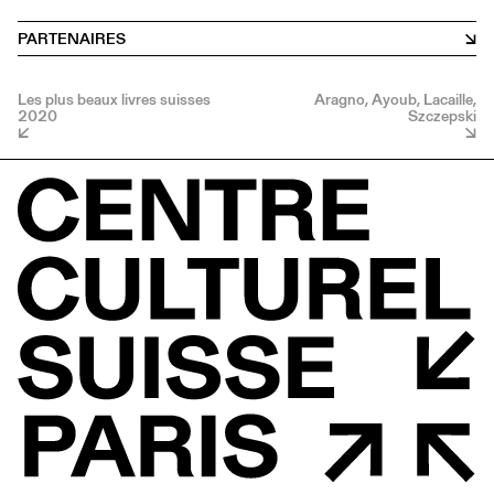
PARTENAIRES
Les plus beaux livres suisses
Aragno, Ayoub, Lacaille,
2020
Szczepski