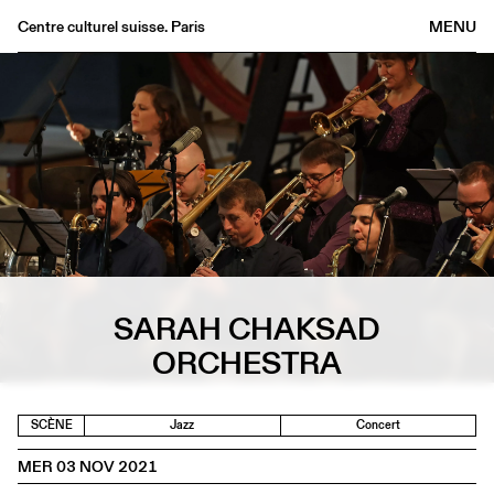
Centre culturel suisse. Paris
MENU
Agenda
Librairie
Buvette
Archives
Médiathèque
Éditions
Informations
SARAH CHAKSAD
FR
/
EN
ORCHESTRA
SCÈNE
Jazz
Concert
MER 03 NOV 2021