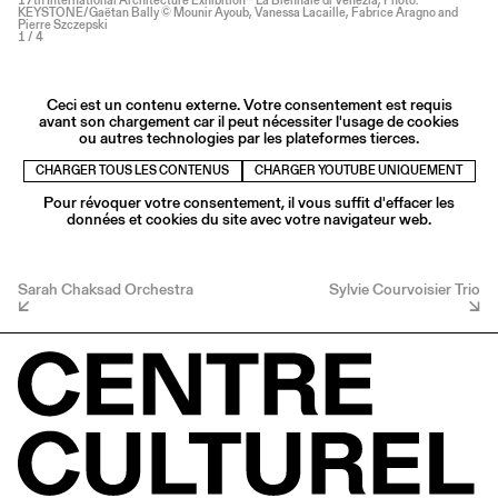
17th International Architecture Exhibition - La Biennale di Venezia, Photo:
KEYSTONE/Gaëtan Bally © Mounir Ayoub, Vanessa Lacaille, Fabrice Aragno and
Pierre Szczepski
1
/ 4
Ceci est un contenu externe. Votre consentement est requis
avant son chargement car il peut nécessiter l'usage de cookies
ou autres technologies par les plateformes tierces.
CHARGER TOUS LES CONTENUS
CHARGER YOUTUBE UNIQUEMENT
Pour révoquer votre consentement, il vous suffit d'effacer les
données et cookies du site avec votre navigateur web.
Sarah Chaksad Orchestra
Sylvie Courvoisier Trio