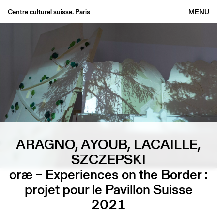
Centre culturel suisse. Paris
MENU
Agenda
Librairie
Buvette
Archives
Médiathèque
Éditions
Informations
ARAGNO, AYOUB, LACAILLE,
FR
/
EN
SZCZEPSKI
oræ – Experiences on the Border :
projet pour le Pavillon Suisse
2021