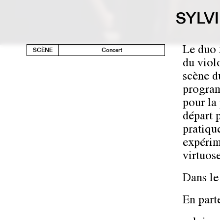
SYLV
Le duo 
SCÈNE
Concert
du viol
scène d
progra
pour la 
départ 
pratiqu
expérim
virtuos
Dans le
En part