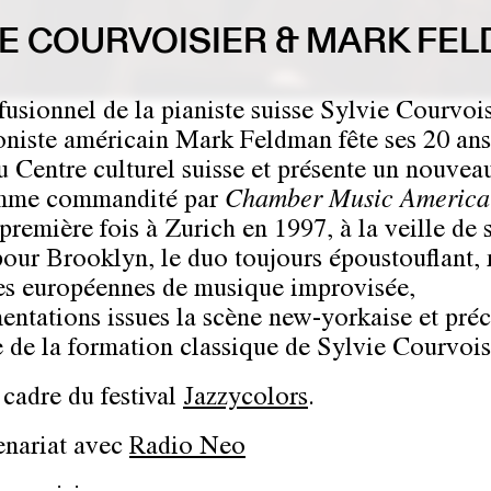
IE COURVOISIER & MARK FE
fusionnel de la pianiste suisse Sylvie Courvois
oniste américain Mark Feldman fête ses 20 ans 
u Centre culturel suisse et présente un nouvea
mme commandité par
Chamber Music America
première fois à Zurich en 1997, à la veille de 
pour Brooklyn, le duo toujours époustouflant,
es européennes de musique improvisée,
entations issues la scène new-yorkaise et préc
e de la formation classique de Sylvie Courvois
 cadre du festival
Jazzycolors
.
enariat avec
Radio Neo