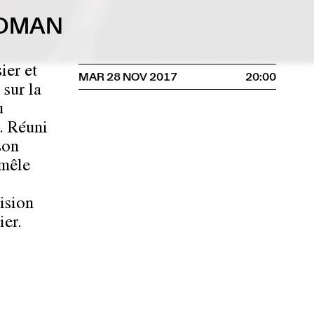
LDMAN
ier et
MAR 28 NOV 2017
20:00
sur la
u
. Réuni
son
 mêle
ision
ier.