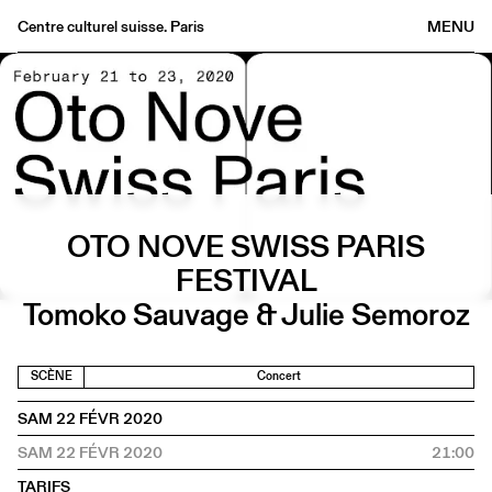
Centre culturel suisse. Paris
MENU
Agenda
Librairie
Buvette
Archives
Médiathèque
OTO NOVE SWISS PARIS
Éditions
FESTIVAL
Informations
Tomoko Sauvage & Julie Semoroz
FR
/
EN
SCÈNE
Concert
SAM 22 FÉVR 2020
SAM 22 FÉVR 2020
21:00
TARIFS