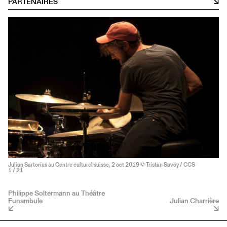
PARTENAIRES
Julian Sartorius au Centre culturel suisse, 2 oct 2019 © Tristan Savoy / CCS
1
/ 21
Philippe Soltermann au Théâtre
Funambule
Julian Charrière