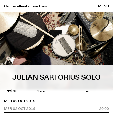
Centre culturel suisse. Paris
MENU
Agenda
Librairie
Buvette
Archives
Médiathèque
Éditions
Informations
FR
/
EN
JULIAN SARTORIUS SOLO
SCÈNE
Concert
Jazz
MER 02 OCT 2019
MER 02 OCT 2019
20:00