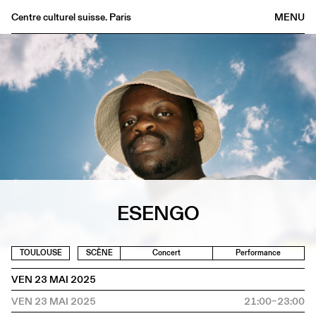
Centre culturel suisse. Paris
MENU
Agenda
Librairie
Buvette
Archives
Médiathèque
Éditions
Informations
FR
/
EN
ESENGO
TOULOUSE
SCÈNE
Concert
Performance
VEN 23 MAI 2025
VEN 23 MAI 2025
21:00–23:00