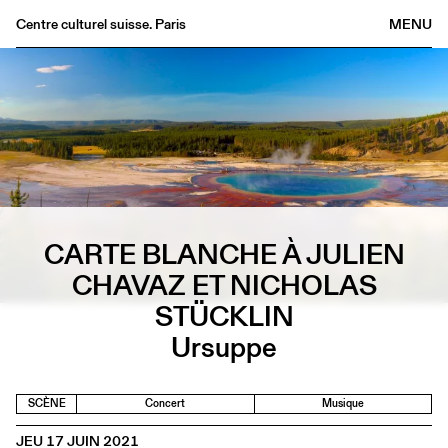
Centre culturel suisse. Paris
MENU
Agenda
Librairie
Buvette
Archives
Médiathèque
Éditions
CARTE BLANCHE À JULIEN
Informations
CHAVAZ ET NICHOLAS
FR
/
EN
STÜCKLIN
Ursuppe
SCÈNE
Concert
Musique
JEU 17 JUIN 2021