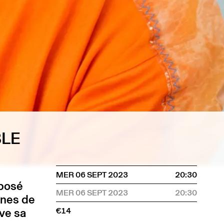
BLE
MER 06 SEPT 2023
20:30
posé
MER 06 SEPT 2023
20:30
.nes de
ve sa
€14