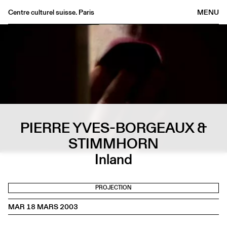
Centre culturel suisse. Paris
MENU
Agenda
Librairie
Buvette
Archives
Médiathèque
Éditions
PIERRE YVES-BORGEAUX &
Informations
STIMMHORN
FR
/
EN
Inland
PROJECTION
MAR 18 MARS 2003