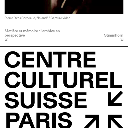
Pierre-Yves Borgeaud, “Inland” / Capture vidéo
Matière et mémoire : l'archive en
perspective
Stimmhorn