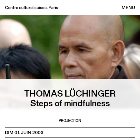
Centre culturel suisse. Paris
MENU
Agenda
Librairie
Buvette
Archives
Médiathèque
Éditions
Informations
FR
/
EN
THOMAS LÜCHINGER
Steps of mindfulness
PROJECTION
DIM 01 JUIN 2003