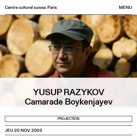
Centre culturel suisse. Paris
MENU
Agenda
Librairie
Buvette
Archives
Médiathèque
Éditions
Informations
FR
/
EN
YUSUP RAZYKOV
Camarade Boykenjayev
PROJECTION
JEU 20 NOV 2003