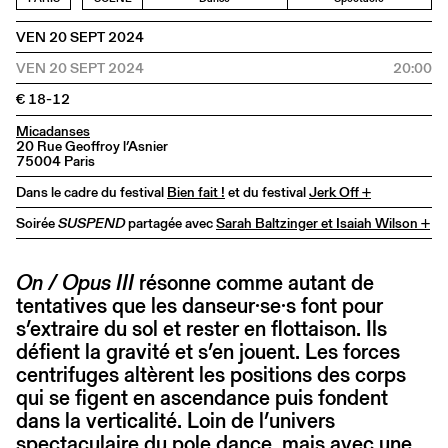
VEN 20 SEPT 2024
VEN 20 SEPT 2024
20:00
€ 18-12
Micadanses
20 Rue Geoffroy l’Asnier
75004 Paris
Dans le cadre du festival
Bien fait !
et du festival
Jerk Off +
Soirée
SUSPEND
partagée avec
Sarah Baltzinger et Isaiah Wilson +
On / Opus III
résonne comme autant de
tentatives que les danseur·se·s font pour
s’extraire du sol et rester en flottaison. Ils
défient la gravité et s’en jouent. Les forces
centrifuges altèrent les positions des corps
qui se figent en ascendance puis fondent
dans la verticalité. Loin de l’univers
spectaculaire du pole dance, mais avec une