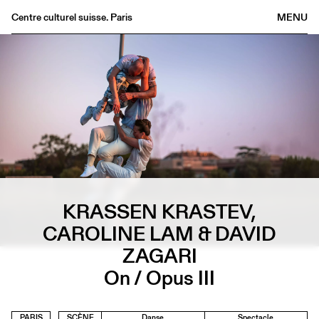
Centre culturel suisse. Paris
MENU
Agenda
Librairie
Buvette
Archives
Médiathèque
Éditions
Informations
KRASSEN KRASTEV,
FR
/
EN
CAROLINE LAM & DAVID
ZAGARI
On / Opus III
PARIS
SCÈNE
Danse
Spectacle