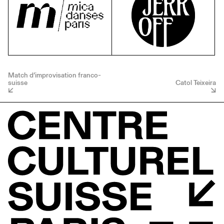
Match d’improvisation franco-
suisse
Catol Teixeira