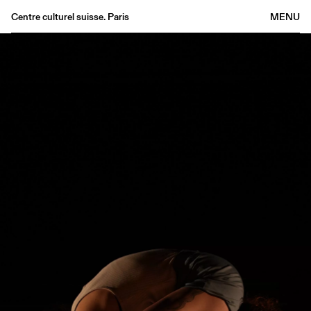
Centre culturel suisse. Paris
MENU
Agenda
Librairie
Buvette
Archives
Médiathèque
Éditions
Informations
FR
/
EN