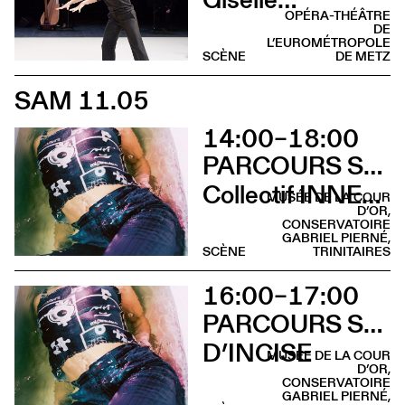
OPÉRA-THÉÂTRE
DE
L’EUROMÉTROPOLE
SCÈNE
DE METZ
SAM 11.05
14:00–18:00
PARCOURS SUR LA COLLINE SAINTE-CROIX
Collectif INNER LIGHT
MUSÉE DE LA COUR
D’OR,
CONSERVATOIRE
GABRIEL PIERNÉ,
SCÈNE
TRINITAIRES
16:00–17:00
PARCOURS SUR LA COLLINE SAINTE-CROIX
D’INCISE
MUSÉE DE LA COUR
D’OR,
CONSERVATOIRE
GABRIEL PIERNÉ,