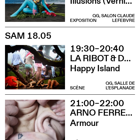
Illusions (Vernissage)
QG, SALON CLAUDE
EXPOSITION
LEFEBVRE
SAM 18.05
19:30–20:40
LA RIBOT & DANÇANDO COM A DIFERENÇA
Happy Island
QG, SALLE DE
SCÈNE
L’ESPLANADE
21:00–22:00
ARNO FERRERA & GILLES POLET
Armour