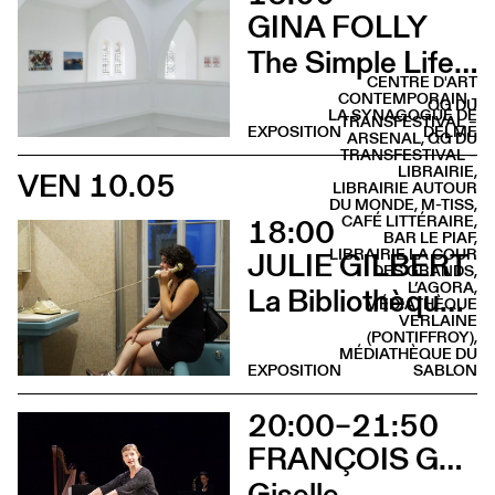
GINA FOLLY
The Simple Life (Vernissage)
CENTRE D'ART
CONTEMPORAIN -
QG DU
LA SYNAGOGUE DE
TRANSFESTIVAL –
EXPOSITION
DELME
ARSENAL, QG DU
TRANSFESTIVAL –
LIBRAIRIE,
VEN 10.05
LIBRAIRIE AUTOUR
DU MONDE, M-TISS,
18:00
CAFÉ LITTÉRAIRE,
BAR LE PIAF,
LIBRAIRIE LA COUR
JULIE GILBERT
DES GRANDS,
L’AGORA,
La Bibliothèque sonore des femmes (Vernissage)
MÉDIATHÈQUE
VERLAINE
(PONTIFFROY),
MÉDIATHÈQUE DU
EXPOSITION
SABLON
20:00–21:50
FRANÇOIS GREMAUD & SAMANTHA VAN WISSEN
Giselle…