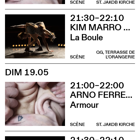
SCÈNE
ST. JAKOB KIRCHE
21:30–22:10
KIM MARRO & LIAM LELARGE
La Boule
QG, TERRASSE DE
SCÈNE
L’ORANGERIE
DIM 19.05
21:00–22:00
ARNO FERRERA & GILLES POLET
Armour
SCÈNE
ST. JAKOB KIRCHE
21:30–22:10