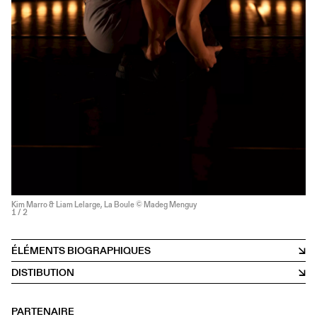
Kim Marro & Liam Lelarge, La Boule © Madeg Menguy
1
/ 2
ÉLÉMENTS BIOGRAPHIQUES
DISTIBUTION
PARTENAIRE