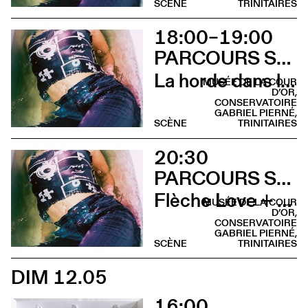
SCÈNE
TRINITAIRES
18:00–19:00
PARCOURS SUR LA COLLINE SAINTE-CROIX
La horde dans les pavés
MUSÉE DE LA COUR
D’OR,
CONSERVATOIRE
GABRIEL PIERNÉ,
SCÈNE
TRINITAIRES
20:30
PARCOURS SUR LA COLLINE SAINTE-CROIX
Flèche Love + Sami Galbi
MUSÉE DE LA COUR
D’OR,
CONSERVATOIRE
GABRIEL PIERNÉ,
SCÈNE
TRINITAIRES
DIM 12.05
16:00