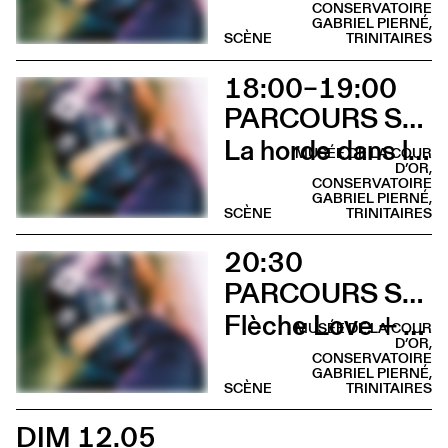
CONSERVATOIRE
GABRIEL PIERNÉ,
SCÈNE
TRINITAIRES
18:00–19:00
PARCOURS SUR LA COLLINE SAINTE-CROIX
La horde dans les pavés
MUSÉE DE LA COUR
D’OR,
CONSERVATOIRE
GABRIEL PIERNÉ,
SCÈNE
TRINITAIRES
20:30
PARCOURS SUR LA COLLINE SAINTE-CROIX
Flèche Love + Sami Galbi
MUSÉE DE LA COUR
D’OR,
CONSERVATOIRE
GABRIEL PIERNÉ,
SCÈNE
TRINITAIRES
DIM 12.05