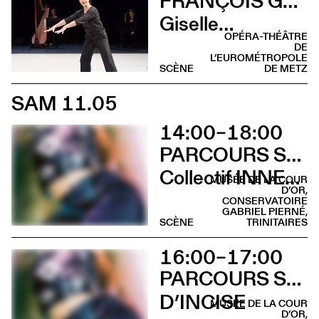
FRANÇOIS GREMAUD & SAMANTHA VAN WISSEN
Giselle…
OPÉRA-THÉÂTRE
DE
L’EUROMÉTROPOLE
SCÈNE
DE METZ
SAM 11.05
14:00–18:00
PARCOURS SUR LA COLLINE SAINTE-CROIX
Collectif INNER LIGHT
MUSÉE DE LA COUR
D’OR,
CONSERVATOIRE
GABRIEL PIERNÉ,
SCÈNE
TRINITAIRES
16:00–17:00
PARCOURS SUR LA COLLINE SAINTE-CROIX
D’INCISE
MUSÉE DE LA COUR
D’OR,