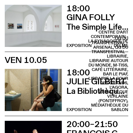
18:00
GINA FOLLY
The Simple Life (Vernissage)
CENTRE D'ART
CONTEMPORAIN -
QG DU
LA SYNAGOGUE DE
TRANSFESTIVAL –
EXPOSITION
DELME
ARSENAL, QG DU
TRANSFESTIVAL –
LIBRAIRIE,
VEN 10.05
LIBRAIRIE AUTOUR
DU MONDE, M-TISS,
18:00
CAFÉ LITTÉRAIRE,
BAR LE PIAF,
LIBRAIRIE LA COUR
JULIE GILBERT
DES GRANDS,
L’AGORA,
La Bibliothèque sonore des femmes (Vernissage)
MÉDIATHÈQUE
VERLAINE
(PONTIFFROY),
MÉDIATHÈQUE DU
EXPOSITION
SABLON
20:00–21:50