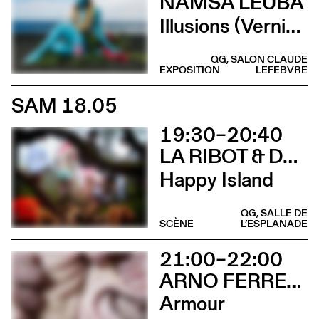
NAMSA LEUBA
Illusions (Vernissage)
QG, SALON CLAUDE
EXPOSITION
LEFEBVRE
SAM 18.05
19:30–20:40
LA RIBOT & DANÇANDO COM A DIFERENÇA
Happy Island
QG, SALLE DE
SCÈNE
L’ESPLANADE
21:00–22:00
ARNO FERRERA & GILLES POLET
Armour