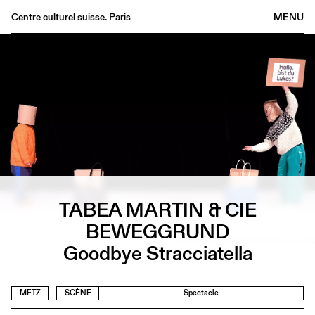
Centre culturel suisse. Paris
MENU
Agenda
Librairie
Buvette
Archives
Médiathèque
Éditions
Informations
TABEA MARTIN & CIE
FR
/
EN
BEWEGGRUND
Goodbye Stracciatella
METZ
SCÈNE
Spectacle