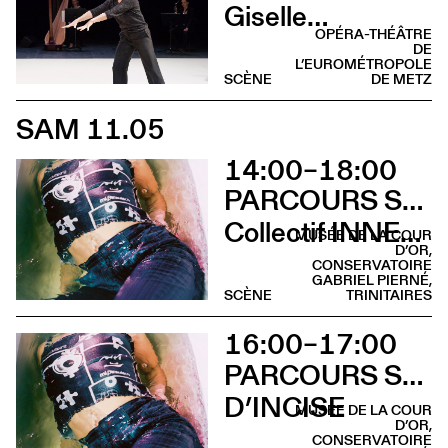
Giselle…
OPÉRA-THÉÂTRE
DE
L’EUROMÉTROPOLE
SCÈNE
DE METZ
SAM 11.05
14:00–18:00
PARCOURS SUR LA COLLINE SAINTE-CROIX
Collectif INNER LIGHT
MUSÉE DE LA COUR
D’OR,
CONSERVATOIRE
GABRIEL PIERNÉ,
SCÈNE
TRINITAIRES
16:00–17:00
PARCOURS SUR LA COLLINE SAINTE-CROIX
D’INCISE
MUSÉE DE LA COUR
D’OR,
CONSERVATOIRE