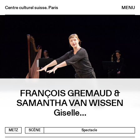
Centre culturel suisse. Paris
MENU
Agenda
Librairie
Buvette
Archives
Médiathèque
Éditions
Informations
FRANÇOIS GREMAUD &
FR
/
EN
SAMANTHA VAN WISSEN
Giselle…
METZ
SCÈNE
Spectacle