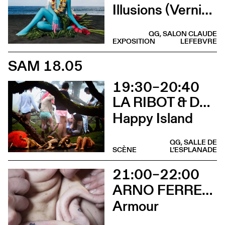
Illusions (Vernissage)
QG, SALON CLAUDE
EXPOSITION
LEFEBVRE
SAM 18.05
19:30–20:40
LA RIBOT & DANÇANDO COM A DIFERENÇA
Happy Island
QG, SALLE DE
SCÈNE
L’ESPLANADE
21:00–22:00
ARNO FERRERA & GILLES POLET
Armour