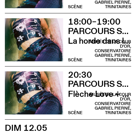
GABRIEL PIERNÉ,
SCÈNE
TRINITAIRES
18:00–19:00
PARCOURS SUR LA COLLINE SAINTE-CROIX
La horde dans les pavés
MUSÉE DE LA COUR
D’OR,
CONSERVATOIRE
GABRIEL PIERNÉ,
SCÈNE
TRINITAIRES
20:30
PARCOURS SUR LA COLLINE SAINTE-CROIX
Flèche Love + Sami Galbi
MUSÉE DE LA COUR
D’OR,
CONSERVATOIRE
GABRIEL PIERNÉ,
SCÈNE
TRINITAIRES
DIM 12.05