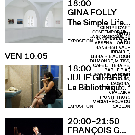
18:00
GINA FOLLY
The Simple Life (Vernissage)
CENTRE D'ART
CONTEMPORAIN -
QG DU
LA SYNAGOGUE DE
TRANSFESTIVAL –
EXPOSITION
DELME
ARSENAL, QG DU
TRANSFESTIVAL –
LIBRAIRIE,
VEN 10.05
LIBRAIRIE AUTOUR
DU MONDE, M-TISS,
18:00
CAFÉ LITTÉRAIRE,
BAR LE PIAF,
LIBRAIRIE LA COUR
JULIE GILBERT
DES GRANDS,
L’AGORA,
La Bibliothèque sonore des femmes (Vernissage)
MÉDIATHÈQUE
VERLAINE
(PONTIFFROY),
MÉDIATHÈQUE DU
EXPOSITION
SABLON
20:00–21:50
FRANÇOIS GREMAUD & SAMANTHA VAN WISSEN