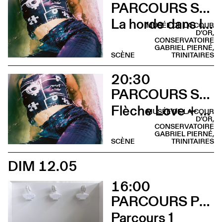
PARCOURS SUR LA COLLINE SAINTE-CROIX
La horde dans les pavés
MUSÉE DE LA COUR
D’OR,
CONSERVATOIRE
GABRIEL PIERNÉ,
SCÈNE
TRINITAIRES
20:30
PARCOURS SUR LA COLLINE SAINTE-CROIX
Flèche Love + Sami Galbi
MUSÉE DE LA COUR
D’OR,
CONSERVATOIRE
GABRIEL PIERNÉ,
SCÈNE
TRINITAIRES
DIM 12.05
16:00
PARCOURS PERFORMANCES
Parcours 1