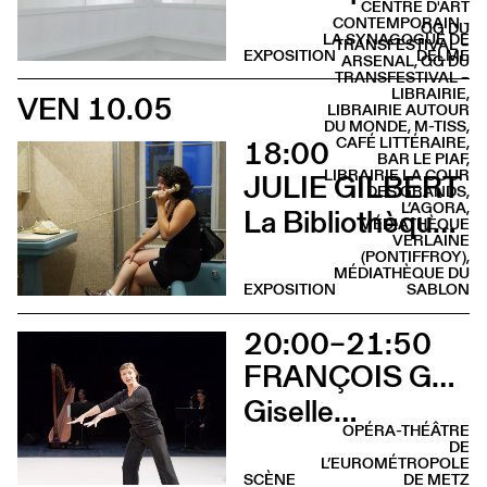
CENTRE D'ART
CONTEMPORAIN -
QG DU
LA SYNAGOGUE DE
TRANSFESTIVAL –
EXPOSITION
DELME
ARSENAL, QG DU
TRANSFESTIVAL –
LIBRAIRIE,
VEN 10.05
LIBRAIRIE AUTOUR
DU MONDE, M-TISS,
18:00
CAFÉ LITTÉRAIRE,
BAR LE PIAF,
LIBRAIRIE LA COUR
JULIE GILBERT
DES GRANDS,
L’AGORA,
La Bibliothèque sonore des femmes (Vernissage)
MÉDIATHÈQUE
VERLAINE
(PONTIFFROY),
MÉDIATHÈQUE DU
EXPOSITION
SABLON
20:00–21:50
FRANÇOIS GREMAUD & SAMANTHA VAN WISSEN
Giselle…
OPÉRA-THÉÂTRE
DE
L’EUROMÉTROPOLE
SCÈNE
DE METZ