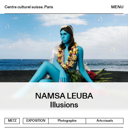
Centre culturel suisse. Paris
MENU
Agenda
Librairie
Buvette
Archives
Médiathèque
Éditions
Informations
FR
/
EN
NAMSA LEUBA
Illusions
METZ
EXPOSITION
Photographie
Arts visuels