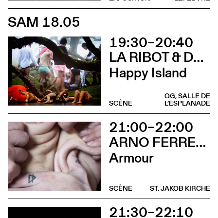
SAM 18.05
19:30–20:40
LA RIBOT & DANÇANDO COM A DIFERENÇA
Happy Island
QG, SALLE DE
SCÈNE
L’ESPLANADE
21:00–22:00
ARNO FERRERA & GILLES POLET
Armour
SCÈNE
ST. JAKOB KIRCHE
21:30–22:10