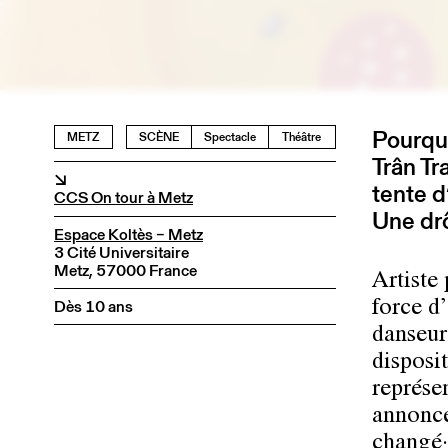
Pourquo
METZ
SCÈNE
Spectacle
Théâtre
Trân Tr
↘
tente d
CCS On tour à Metz
Une dr
Espace Koltès – Metz
3 Cité Universitaire
Metz, 57000 France
Artiste 
Dès 10 ans
force d
danseur
disposi
représen
annoncée
changé·