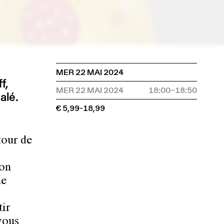
MER 22 MAI 2024
f,
MER 22 MAI 2024
18:00–18:50
alé.
€ 5,99-18,99
tour de
son
ne
tir
vous