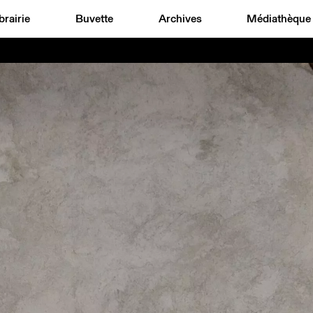
brairie
Buvette
Archives
Médiathèque