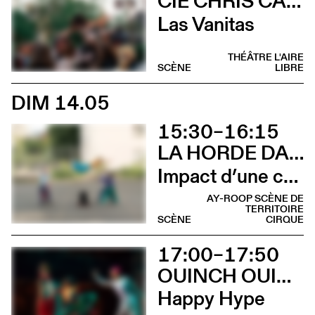
CIE CHRIS CADILLAC / MARION DUVAL & FLORIAN LEDUC
Las Vanitas
THÉÂTRE L'AIRE
SCÈNE
LIBRE
DIM 14.05
15:30–16:15
LA HORDE DANS LES PAVÉS
Impact d’une course [Cleunay]
AY-ROOP SCÈNE DE
TERRITOIRE
SCÈNE
CIRQUE
17:00–17:50
OUINCH OUINCH
Happy Hype