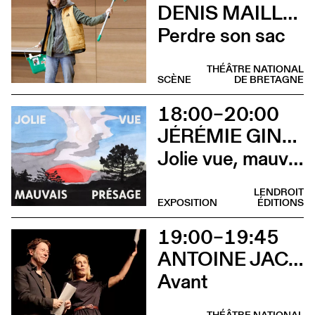
DENIS MAILLEFER ET PASCAL RAMBERT AVEC LOLA GIOUSSE
Perdre son sac
THÉÂTRE NATIONAL
SCÈNE
DE BRETAGNE
18:00–20:00
JÉRÉMIE GINDRE
Jolie vue, mauvais présage (Vernissage)
LENDROIT
EXPOSITION
ÉDITIONS
19:00–19:45
ANTOINE JACCOUD AVEC MATHIEU AMALRIC ET MARTHE KELLER
Avant
THÉÂTRE NATIONAL