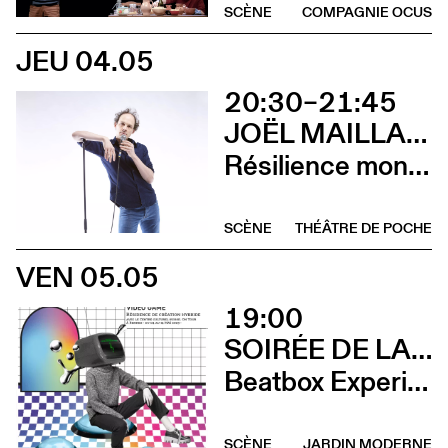
SCÈNE
COMPAGNIE OCUS
JEU 04.05
20:30–21:45
JOËL MAILLARD
Résilience mon cul
SCÈNE
THÉÂTRE DE POCHE
VEN 05.05
19:00
SOIRÉE DE LANCEMENT DU CCS ON TOUR À RENNES
Beatbox Experimental Video Game + Andrina Bollinger
SCÈNE
JARDIN MODERNE