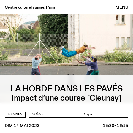
Centre culturel suisse. Paris
MENU
Agenda
Librairie
Buvette
Archives
Médiathèque
Éditions
Informations
LA HORDE DANS LES PAVÉS
FR
/
EN
Impact d’une course [Cleunay]
RENNES
SCÈNE
Cirque
DIM 14 MAI 2023
15:30–16:15