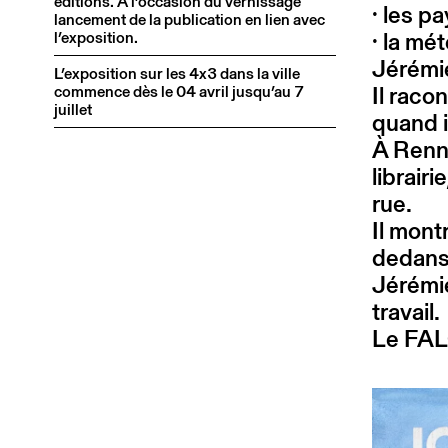
éditions. À l’occasion du vernissage
· les p
lancement de la publication en lien avec
· la mé
l’exposition.
Jérémie
L’exposition sur les 4x3 dans la ville
Il raco
commence dès le 04 avril jusqu’au 7
juillet
quand i
À Renne
librair
rue.
Il mont
dedans
Jérémie
travail.
Le FALC