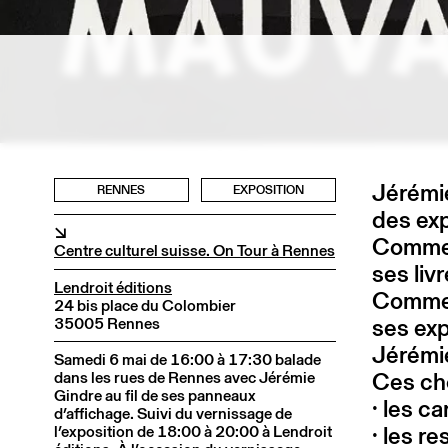
Jérémie
RENNES
EXPOSITION
des exp
↘
Comme J
Centre culturel suisse. On Tour à Rennes
ses livr
Lendroit éditions
Comme J
24 bis place du Colombier
ses exp
35005 Rennes
Jérémi
Samedi 6 mai de 16:00 à 17:30 balade
Ces ch
dans les rues de Rennes avec Jérémie
Gindre au fil de ses panneaux
· les c
d’affichage. Suivi du vernissage de
· les r
l’exposition de 18:00 à 20:00 à Lendroit