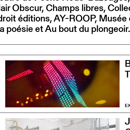
, Clair Obscur, Champs libres, Col
droit éditions, AY-ROOP, Musée 
a poésie et Au bout du plongeoir
0
E
0