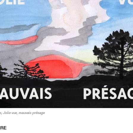
e,
Jolie vue, mauvais présage
IRE