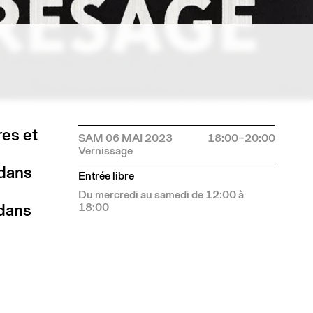
res et
SAM 06 MAI 2023
18:00–20:00
 dans
Entrée libre
Du mercredi au samedi de 12:00 à
 dans
18:00