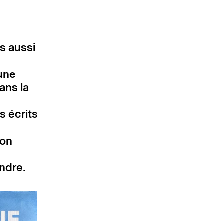
is aussi
 une
ans la
s écrits
son
ndre.