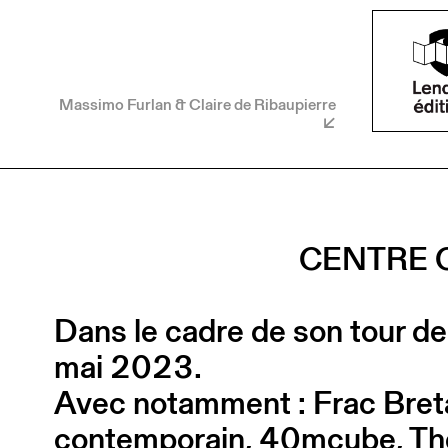
Massimo Furlan & Claire de Ribaupierre
CENTRE 
Dans le cadre de son tour de
mai 2023.
Avec notamment : Frac Breta
contemporain, 40mcube, Thé