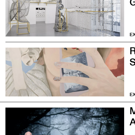
G
E
0
S
E
0
A