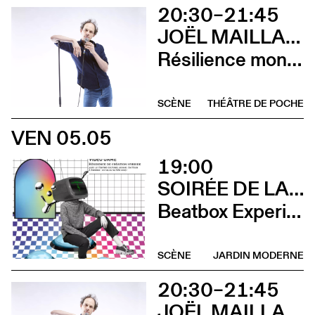
20:30–21:45
JOËL MAILLARD
Résilience mon cul
SCÈNE
THÉÂTRE DE POCHE
VEN 05.05
19:00
SOIRÉE DE LANCEMENT DU CCS ON TOUR À RENNES
Beatbox Experimental Video Game + Andrina Bollinger
SCÈNE
JARDIN MODERNE
20:30–21:45
JOËL MAILLARD