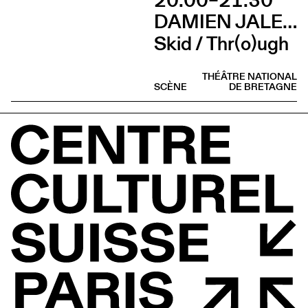
20:00–21:30
DAMIEN JALET BALLET DU GRAND THÉÂTRE DE GENÈVE
Skid / Thr(o)ugh
THÉÂTRE NATIONAL
SCÈNE
DE BRETAGNE