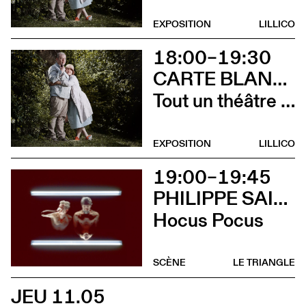
EXPOSITION
LILLICO
18:00–19:30
CARTE BLANCHE À ALBERTINE & GERMANO ZULLO
Tout un théâtre (Rencontre avec Albertine et Germano Zullo et soirée films d’animation. Tout public dès 10 ans)
EXPOSITION
LILLICO
19:00–19:45
PHILIPPE SAIRE
Hocus Pocus
SCÈNE
LE TRIANGLE
JEU 11.05