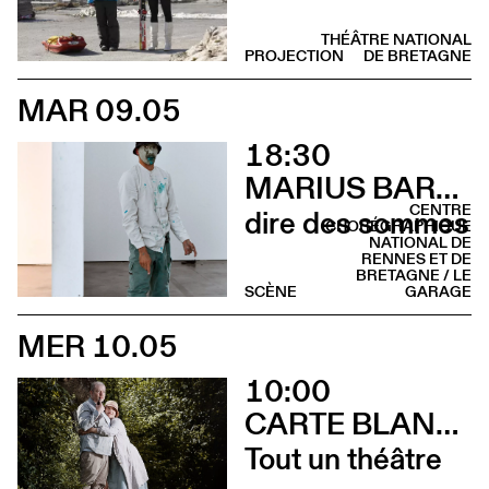
THÉÂTRE NATIONAL
PROJECTION
DE BRETAGNE
MAR 09.05
18:30
MARIUS BARTHAUX
CENTRE
dire des sommes
CHORÉGRAPHIQUE
NATIONAL DE
RENNES ET DE
BRETAGNE / LE
SCÈNE
GARAGE
MER 10.05
10:00
CARTE BLANCHE À ALBERTINE & GERMANO ZULLO
Tout un théâtre