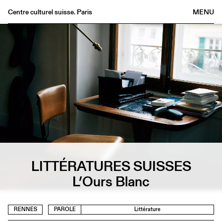
Centre culturel suisse. Paris
MENU
Agenda
Librairie
Buvette
Archives
Médiathèque
Éditions
Informations
FR
/
EN
LITTÉRATURES SUISSES
L’Ours Blanc
RENNES
PAROLE
Littérature