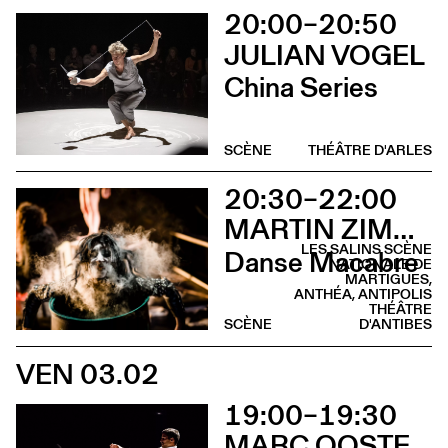
20:00–20:50
JULIAN VOGEL
China Series
SCÈNE
THÉÂTRE D'ARLES
20:30–22:00
MARTIN ZIMMERMANN
LES SALINS SCÈNE
Danse Macabre
NATIONALE DE
MARTIGUES,
ANTHÉA, ANTIPOLIS
THÉÂTRE
SCÈNE
D'ANTIBES
VEN 03.02
19:00–19:30
MARC OOSTERHOFF