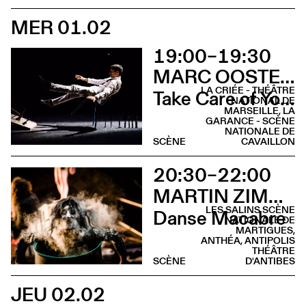
MER 01.02
19:00–19:30
MARC OOSTERHOFF
LA CRIÉE - THÉÂTRE
Take Care of Yourself
NATIONAL DE
MARSEILLE, LA
GARANCE - SCÈNE
NATIONALE DE
SCÈNE
CAVAILLON
20:30–22:00
MARTIN ZIMMERMANN
LES SALINS SCÈNE
Danse Macabre
NATIONALE DE
MARTIGUES,
ANTHÉA, ANTIPOLIS
THÉÂTRE
SCÈNE
D'ANTIBES
JEU 02.02