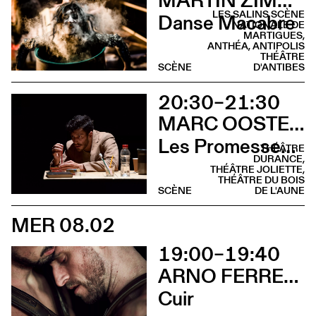
MARTIN ZIMMERMANN
LES SALINS SCÈNE
Danse Macabre
NATIONALE DE
MARTIGUES,
ANTHÉA, ANTIPOLIS
THÉÂTRE
SCÈNE
D'ANTIBES
20:30–21:30
MARC OOSTERHOFF
Les Promesses de l’incertitude
THÉÂTRE
DURANCE,
THÉÂTRE JOLIETTE,
THÉÂTRE DU BOIS
SCÈNE
DE L'AUNE
MER 08.02
19:00–19:40
ARNO FERRERA & GILLES POLET CIE UN LOUP POUR L'HOMME
Cuir