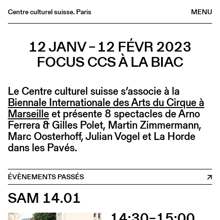
Centre culturel suisse. Paris
MENU
Agenda
12 JANV – 12 FÉVR 2023
Librairie
FOCUS CCS À LA BIAC
Buvette
Archives
Le Centre culturel suisse s’associe à la
Médiathèque
Biennale Internationale des Arts du Cirque à
Éditions
Marseille
et présente 8 spectacles de Arno
Ferrera & Gilles Polet, Martin Zimmermann,
Informations
Marc Oosterhoff, Julian Vogel et La Horde
FR
/
EN
dans les Pavés.
ÉVÈNEMENTS PASSÉS
SAM 14.01
14:30–15:00