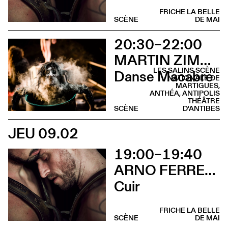
FRICHE LA BELLE
SCÈNE
DE MAI
20:30–22:00
MARTIN ZIMMERMANN
LES SALINS SCÈNE
Danse Macabre
NATIONALE DE
MARTIGUES,
ANTHÉA, ANTIPOLIS
THÉÂTRE
SCÈNE
D'ANTIBES
JEU 09.02
19:00–19:40
ARNO FERRERA & GILLES POLET CIE UN LOUP POUR L'HOMME
Cuir
FRICHE LA BELLE
SCÈNE
DE MAI