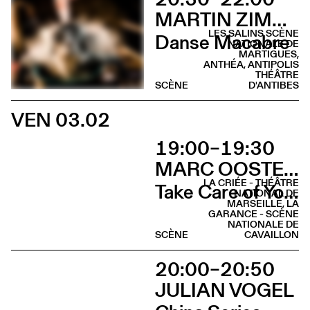
MARTIN ZIMMERMANN
LES SALINS SCÈNE
Danse Macabre
NATIONALE DE
MARTIGUES,
ANTHÉA, ANTIPOLIS
THÉÂTRE
SCÈNE
D'ANTIBES
VEN 03.02
19:00–19:30
MARC OOSTERHOFF
LA CRIÉE - THÉÂTRE
Take Care of Yourself
NATIONAL DE
MARSEILLE, LA
GARANCE - SCÈNE
NATIONALE DE
SCÈNE
CAVAILLON
20:00–20:50
JULIAN VOGEL