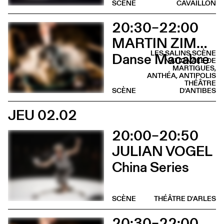
SCÈNE
CAVAILLON
20:30–22:00
MARTIN ZIMMERMANN
LES SALINS SCÈNE
Danse Macabre
NATIONALE DE
MARTIGUES,
ANTHÉA, ANTIPOLIS
THÉÂTRE
SCÈNE
D'ANTIBES
JEU 02.02
20:00–20:50
JULIAN VOGEL
China Series
SCÈNE
THÉÂTRE D'ARLES
20:30–22:00