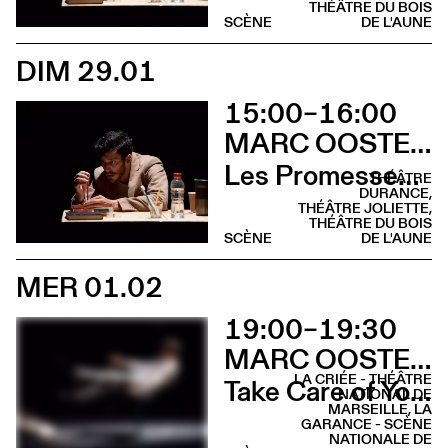
THÉÂTRE DU BOIS
SCÈNE
DE L'AUNE
DIM 29.01
15:00–16:00
MARC OOSTERHOFF
Les Promesses de l’incertitude
THÉÂTRE
DURANCE,
THÉÂTRE JOLIETTE,
THÉÂTRE DU BOIS
SCÈNE
DE L'AUNE
MER 01.02
19:00–19:30
MARC OOSTERHOFF
LA CRIÉE - THÉÂTRE
Take Care of Yourself
NATIONAL DE
MARSEILLE, LA
GARANCE - SCÈNE
NATIONALE DE