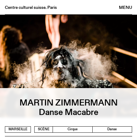
Centre culturel suisse. Paris
MENU
Agenda
Librairie
Buvette
Archives
Médiathèque
Éditions
Informations
FR
/
EN
MARTIN ZIMMERMANN
Danse Macabre
MARSEILLE
SCÈNE
Cirque
Danse