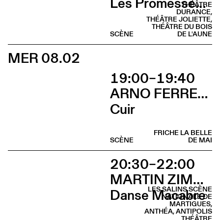
Les Promesses de l’incertitude
THÉÂTRE
DURANCE,
THÉÂTRE JOLIETTE,
THÉÂTRE DU BOIS
SCÈNE
DE L'AUNE
MER 08.02
19:00–19:40
ARNO FERRERA & GILLES POLET CIE UN LOUP POUR L'HOMME
Cuir
FRICHE LA BELLE
SCÈNE
DE MAI
20:30–22:00
MARTIN ZIMMERMANN
LES SALINS SCÈNE
Danse Macabre
NATIONALE DE
MARTIGUES,
ANTHÉA, ANTIPOLIS
THÉÂTRE