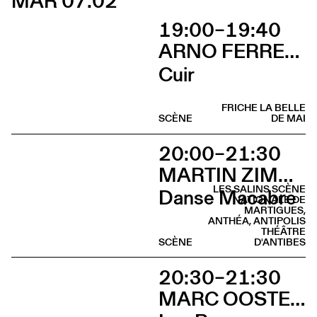
MAR 07.02
19:00–19:40
ARNO FERRERA & GILLES POLET CIE UN LOUP POUR L'HOMME
Cuir
FRICHE LA BELLE
SCÈNE
DE MAI
20:00–21:30
MARTIN ZIMMERMANN
LES SALINS SCÈNE
Danse Macabre
NATIONALE DE
MARTIGUES,
ANTHÉA, ANTIPOLIS
THÉÂTRE
SCÈNE
D'ANTIBES
20:30–21:30
MARC OOSTERHOFF