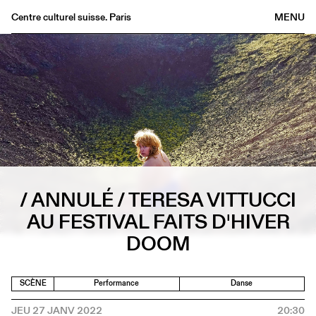
Centre culturel suisse. Paris
MENU
Agenda
Librairie
Buvette
Archives
Médiathèque
Éditions
Informations
/ ANNULÉ / TERESA VITTUCCI
FR
/
EN
AU FESTIVAL FAITS D'HIVER
DOOM
SCÈNE
Performance
Danse
JEU 27 JANV 2022
20:30