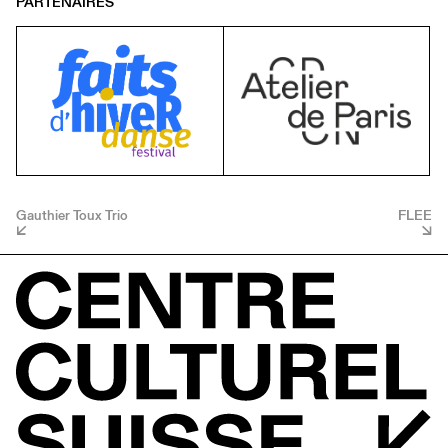
PARTENAIRES
Gauthier Toux Trio
FLEE