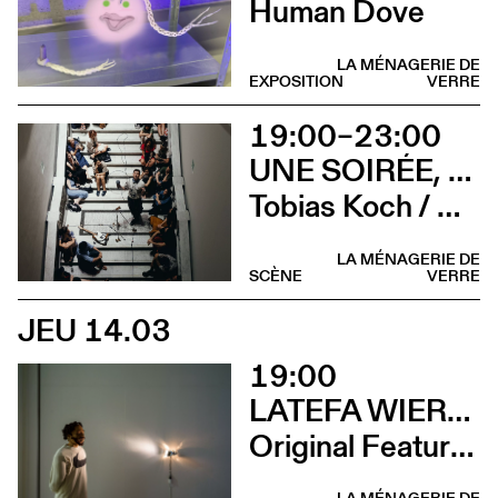
Human Dove
LA MÉNAGERIE DE
EXPOSITION
VERRE
19:00–23:00
UNE SOIRÉE, QUATRE CONCERTS
Tobias Koch / Crème solaire / Nathalie Froehlich / Camilla Sparksss
LA MÉNAGERIE DE
SCÈNE
VERRE
JEU 14.03
19:00
LATEFA WIERSCH
Original Features