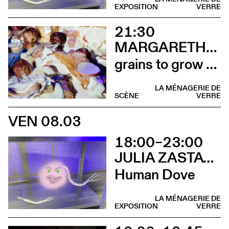
EXPOSITION
VERRE
21:30
MARGARETHA JÜNGLING
grains to grow or inways of sharing (Installation comestible)
LA MÉNAGERIE DE
SCÈNE
VERRE
VEN 08.03
18:00–23:00
JULIA ZASTAVA
Human Dove
LA MÉNAGERIE DE
EXPOSITION
VERRE