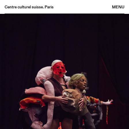
Centre culturel suisse. Paris
MENU
Agenda
Librairie
Buvette
Archives
Médiathèque
Éditions
Informations
FR
/
EN