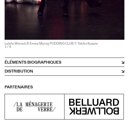
Latefa Wiersch & Emma Murray PUDDING CLUB © Yokiko Kusano
1
/ 6
ÉLÉMENTS BIOGRAPHIQUES
DISTRIBUTION
PARTENAIRES