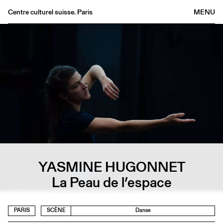
Centre culturel suisse. Paris
MENU
Agenda
Librairie
Buvette
Archives
Médiathèque
Éditions
Informations
FR
/
EN
YASMINE HUGONNET
La Peau de l’espace
PARIS
SCÈNE
Danse