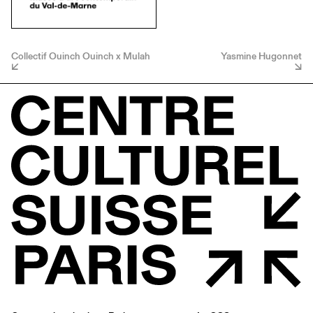
Collectif Ouinch Ouinch x Mulah
Yasmine Hugonnet