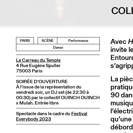
COL
Avec
H
PARIS
SCÈNE
Performance
invite 
Danse
Entouré
Le Carreau du Temple
s’agrip
4 Rue Eugène Spuller
75003 Paris
La pièc
SOIRÉE D’OUVERTURE
pratiq
À l’issue de la représentation du
vendredi soir, un DJ set (de 22:30 à
90 dans
00:30) par le collectif OUINCH OUINCH
musique
x Mulah. Entrée libre
l’élect
Spectacle dans le cadre du
Festival
qu’une 
Everybody 2023
déborde