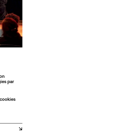
son
ies par
 cookies