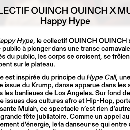
LECTIF OUINCH OUINCH X M
Happy Hype
appy Hype
, le collectif OUINCH OUINCH 
le public à plonger dans une transe carnaval
s du public, les corps se croisent, se frôlen
pent sur le plateau.
e est inspirée du principe du
Hype Call
, un
ue issue du Krump, danse apparue dans les
 les banlieues de Los Angeles. Sur fond d
 issues des cultures afro et Hip-Hop, port
risante Mulah, ce spectacle n’est rien d’autr
grande fête jubilatoire. Comme un appel au
ment d’énergie, le·la danseur·se qui entre 