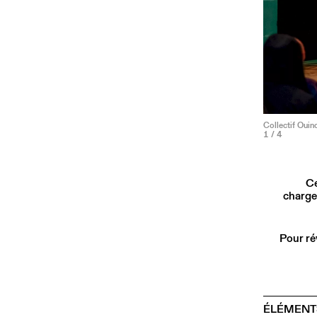
Collectif Ouin
1
/ 4
Ce
charge
Pour ré
ÉLÉMENT