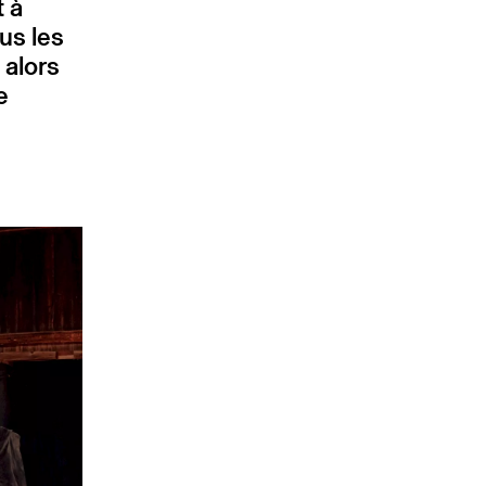
t à
us les
 alors
e