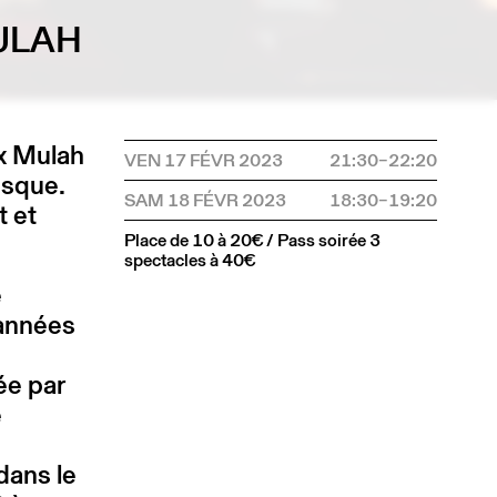
ULAH
x Mulah
VEN 17 FÉVR 2023
21:30–22:20
esque.
SAM 18 FÉVR 2023
18:30–19:20
t et
Place de 10 à 20€ / Pass soirée 3
spectacles à 40€
e
 années
e
ée par
e
dans le