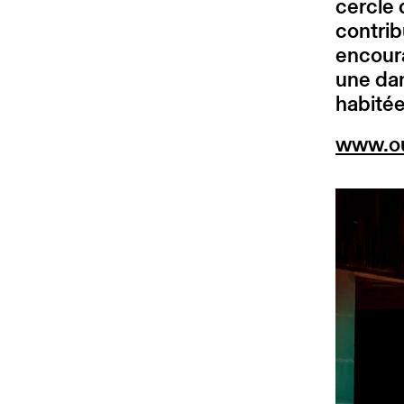
cercle 
contrib
encoura
une dan
habitée
www.ou