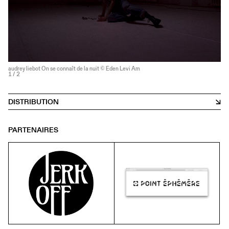
audrey liebot On se connaît de la nuit © Eden Levi Am
1
/ 2
DISTRIBUTION
PARTENAIRES