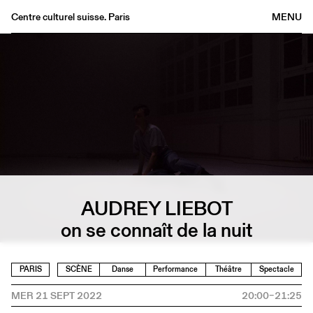
Centre culturel suisse. Paris
MENU
Agenda
Librairie
Buvette
Archives
Médiathèque
Éditions
Informations
AUDREY LIEBOT
FR
/
EN
on se connaît de la nuit
PARIS
SCÈNE
Danse
Performance
Théâtre
Spectacle
MER 21 SEPT 2022
20:00–21:25