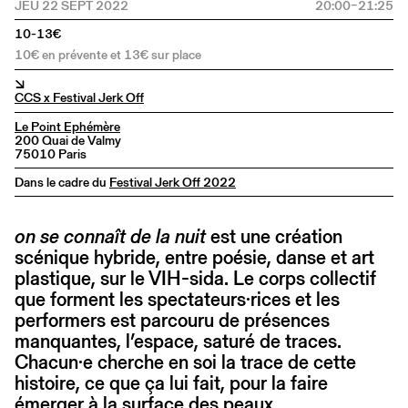
JEU 22 SEPT 2022
20:00–21:25
10-13€
10€ en prévente et 13€ sur place
↘
CCS x Festival Jerk Off
Le Point Ephémère
200 Quai de Valmy
75010 Paris
Dans le cadre du
Festival Jerk Off 2022
on se connaît de la nuit
est une création
scénique hybride, entre poésie, danse et art
plastique, sur le VIH-sida. Le corps collectif
que forment les spectateurs·rices et les
performers est parcouru de présences
manquantes, l’espace, saturé de traces.
Chacun·e cherche en soi la trace de cette
histoire, ce que ça lui fait, pour la faire
émerger à la surface des peaux.