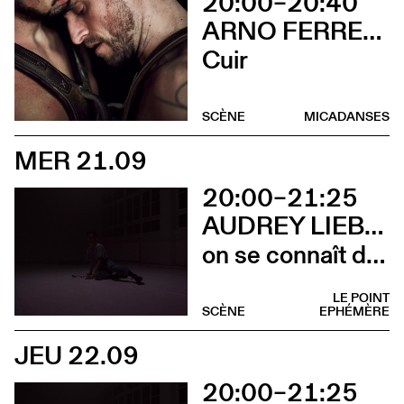
20:00–20:40
ARNO FERRERA & GILLES POLET CIE UN LOUP POUR L'HOMME
Cuir
SCÈNE
MICADANSES
MER 21.09
20:00–21:25
AUDREY LIEBOT
on se connaît de la nuit
LE POINT
SCÈNE
EPHÉMÈRE
JEU 22.09
20:00–21:25