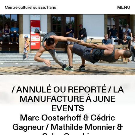
Centre culturel suisse. Paris
MENU
Agenda
Librairie
Buvette
Archives
Médiathèque
Éditions
Informations
/ ANNULÉ OU REPORTÉ / LA
FR
/
EN
MANUFACTURE À JUNE
EVENTS
Marc Oosterhoff & Cédric
Gagneur / Mathilde Monnier &