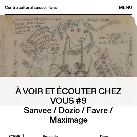
Centre culturel suisse. Paris
MENU
Agenda
Librairie
Buvette
Archives
Médiathèque
Éditions
Informations
À VOIR ET ÉCOUTER CHEZ
FR
/
EN
VOUS #9
Sanvee / Dozio / Favre /
Maximage
SCÈNE
Spectacle
Danse